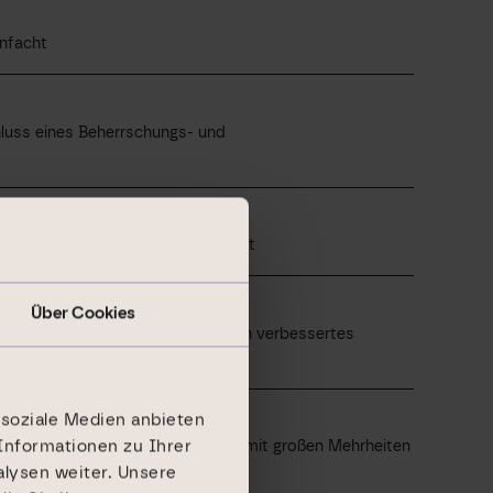
infacht
luss eines Beherrschungs- und
itzenden des Aufsichtsrats gewählt
Über Cookies
emäße Konsolidierung und deutlich verbessertes
 soziale Medien anbieten
Informationen zu Ihrer
mmt allen Tagesordnungspunkten mit großen Mehrheiten
lysen weiter. Unsere