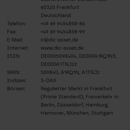
60320 Frankfurt
Deutschland
Telefon:
+49 69 9454858-86
Fax:
+49 69 9454858-99
E-Mail:
ir@dic-asset.de
Internet:
www.dic-asset.de
ISIN:
DE0005098404, DE000A1KQ1N3,
DE000A1TNJ22
WKN:
509840, A1KQ1N, A1TNJ2
Indizes:
S-DAX
Börsen:
Regulierter Markt in Frankfurt
(Prime Standard); Freiverkehr in
Berlin, Düsseldorf, Hamburg,
Hannover, München, Stuttgart