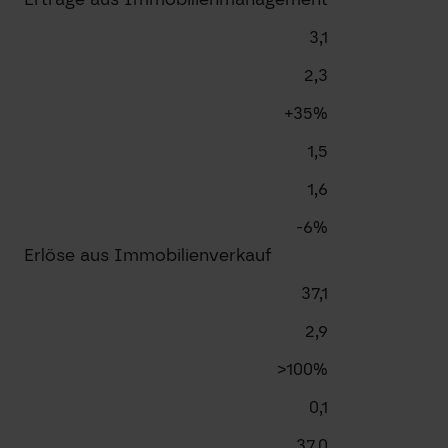
3,1
2,3
+35%
1,5
1,6
-6%
Erlöse aus Immobilienverkauf
37,1
2,9
>100%
0,1
37,0