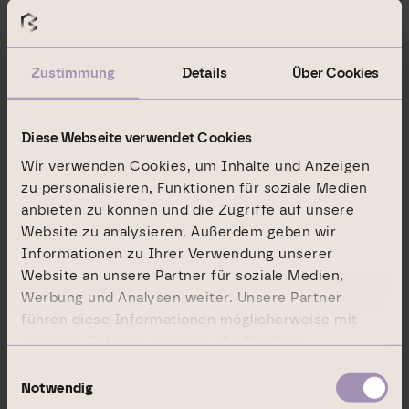
(anteilig 0,3 Mrd. EUR) führt
Fondsbeteiligungen, Joint Venture-Investments
und Beteiligungen bei Projektentwicklungen
Zustimmung
Details
Über Cookies
zusammen. Eigene Immobilienmanagement-
Teams in sechs Niederlassungen an regionalen
Portfolio-Schwerpunkten betreuen die Mieter
Diese Webseite verwendet Cookies
direkt. Diese Marktpräsenz und -expertise
Wir verwenden Cookies, um Inhalte und Anzeigen
schafft die Basis für den Erhalt und die
zu personalisieren, Funktionen für soziale Medien
Steigerung von Erträgen und Immobilienwerten.
anbieten zu können und die Zugriffe auf unsere
Website zu analysieren. Außerdem geben wir
Die DIC Asset AG ist seit Juni 2006 im SDAX
Informationen zu Ihrer Verwendung unserer
notiert und im internationalen EPRA-Index für
Website an unsere Partner für soziale Medien,
die bedeutendsten Immobilienunternehmen in
Werbung und Analysen weiter. Unsere Partner
Europa vertreten.
führen diese Informationen möglicherweise mit
weiteren Daten zusammen, die Sie ihnen
bereitgestellt haben oder die sie im Rahmen Ihrer
Einwilligungsauswahl
Pressekontakt:
Nutzung der Dienste gesammelt haben.
Notwendig