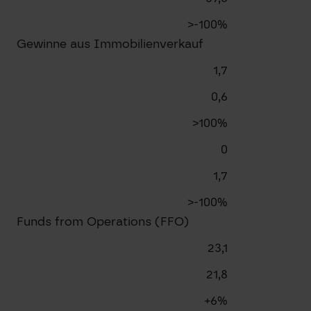
>-100%
Gewinne aus Immobilienverkauf
1,7
0,6
>100%
0
1,7
>-100%
Funds from Operations (FFO)
23,1
21,8
+6%