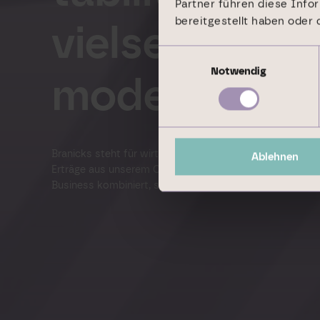
Partner führen diese Info
bereitgestellt haben oder
viel­seitiges
Einwilligungsauswahl
Notwendig
modell
Branicks steht für wirtschaftliche Stabilität. Durch unse
Ablehnen
Erträge aus unserem Commercial Portfolio als auch Ma
Business kombiniert, steigern wir unabhängig von Marktzy