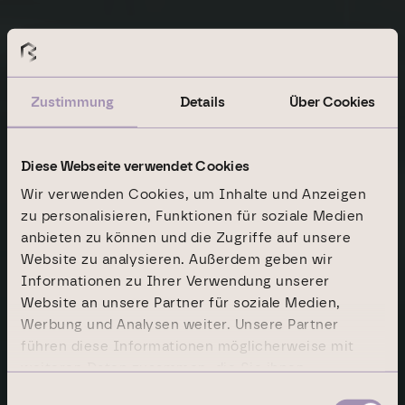
Zustimmung
Details
Über Cookies
Diese Webseite verwendet Cookies
Wir verwenden Cookies, um Inhalte und Anzeigen
zu personalisieren, Funktionen für soziale Medien
anbieten zu können und die Zugriffe auf unsere
Nachhaltigkeit
Ressourcen
Website zu analysieren. Außerdem geben wir
Informationen zu Ihrer Verwendung unserer
Material rund um
Website an unsere Partner für soziale Medien,
Werbung und Analysen weiter. Unsere Partner
unsere Nachhaltig­
führen diese Informationen möglicherweise mit
weiteren Daten zusammen, die Sie ihnen
keitsarbeit
bereitgestellt haben oder die sie im Rahmen Ihrer
Einwilligungsauswahl