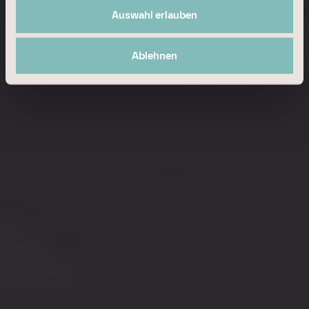
maximieren. Unser inter­disziplinäres Know-how sichert
Auswahl erlauben
langfristige, werthaltige Mietver­träge und erhöht nach­haltig
die Werte von Bestands­immobilien.
Ablehnen