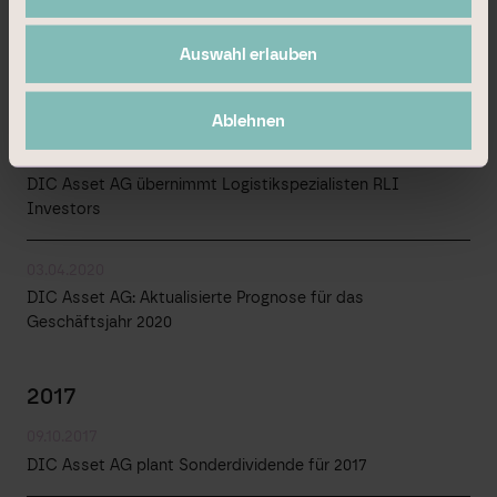
22.12.2021
DIC löst bisherigen Konsortialkredit vorzeitig ab
Auswahl erlauben
2020
Ablehnen
23.12.2020
DIC Asset AG übernimmt Logistikspezialisten RLI
Investors
03.04.2020
DIC Asset AG: Aktualisierte Prognose für das
Geschäftsjahr 2020
2017
09.10.2017
DIC Asset AG plant Sonderdividende für 2017