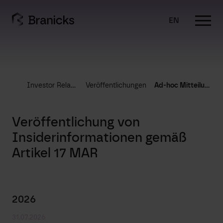
Skip
to
EN
content
Investor Relations
Veröffentlichungen
Ad-hoc Mitteilungen
Veröffentlichung von
Insiderinformationen gemäß
Artikel 17 MAR
2026
31.07.2026