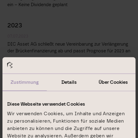
ein – Keine Dividende geplant
2023
07.07.2023
DIC Asset AG schließt neue Vereinbarung zur Verlängerung
der Brückenfinanzierung ab und passt Prognose für 2023 an
25.01.2023
DIC Asset AG erwartet für 2023 Funds from Operations
Zustimmung
Details
Über Cookies
von 90 bis 97 Mio. Euro – Vorstand beschließt
Dividendenvorschlag in Höhe von 0,75 je Aktie
Diese Webseite verwendet Cookies
2022
Wir verwenden Cookies, um Inhalte und Anzeigen
zu personalisieren, Funktionen für soziale Medien
02.11.2022
anbieten zu können und die Zugriffe auf unsere
DIC Asset AG passt Ergebnisprognose für Geschäftsjahr
2022 an
Website zu analysieren. Außerdem geben wir