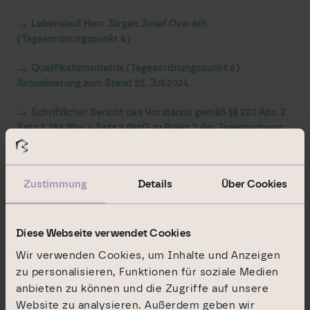
Lebenslauf Herr Jürgen Josef Overath
(Tagesordnungspunkt 6)
Qualifikationsmatrix (Tagesordnungspunkt 6)
Aktualisierung zum Stand 25. Juli 2024
Schriftlicher Bericht des Vorstands gemäß §§ 203 Abs. 2
Satz 2, 186 Abs. 4 Satz 2 AktG zu Punkt 7 der Tagesordnung
über die Gründe für die Ermächtigung des Vorstands, das
Bezugsrecht der Aktionäre bei der Ausnutzung des
Genehmigten Kapitals 2024 auszuschließen
Zustimmung
Details
Über Cookies
Diese Webseite verwendet Cookies
Weitere Informationen
Wir verwenden Cookies, um Inhalte und Anzeigen
zu personalisieren, Funktionen für soziale Medien
anbieten zu können und die Zugriffe auf unsere
Informationen gem. Tabelle 3 A bis F des Anhangs der EU-
Website zu analysieren. Außerdem geben wir
Durchführungsverordnung 2018/1212