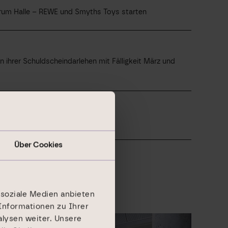
rum Halle – REWE und Smyths Toys starten
 ihrer Schuldscheindarlehen mit Fälligkeit März und
mietet
Über Cookies
 soziale Medien anbieten
Informationen zu Ihrer
lysen weiter. Unsere