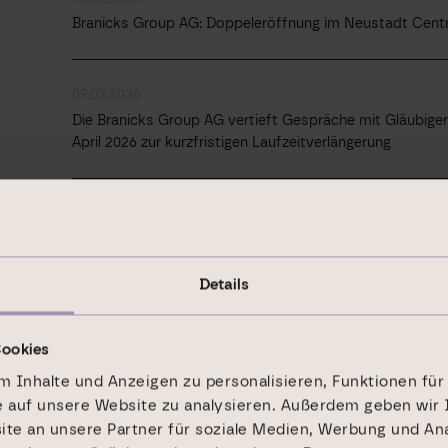
Branicks Group AG: Doppeleröffnung im Neustadt Cent
09.03.2026
Die Branicks Group AG vertieft Gespräche mit Gläubigern
April 2026 zur kurzfristigen Laufzeitverlängerung
06.03.2026
Branicks Group AG: Goldenes Haus in Frankfurt voll ver
Details
Cookies
 Inhalte und Anzeigen zu personalisieren, Funktionen für
e auf unsere Website zu analysieren. Außerdem geben wir 
e an unsere Partner für soziale Medien, Werbung und Ana