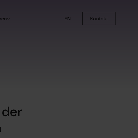
men
EN
Kontakt
 der
G