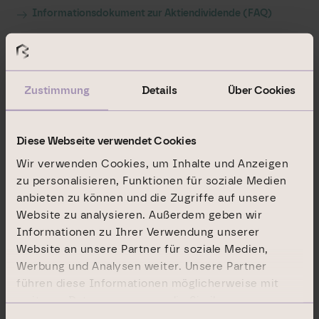
Informationsdokument zur Aktiendividende (FAQ)
Nachtrag zum Informationsdokument zur
Aktiendividende vom 25. März 2019
Dividendenbekanntmachung
Bezugsangebot
Zustimmung
Details
Über Cookies
Bekanntgabe des Bezugspreises und des
Bezugsverhältnisses
Diese Webseite verwendet Cookies
Wir verwenden Cookies, um Inhalte und Anzeigen
zu personalisieren, Funktionen für soziale Medien
anbieten zu können und die Zugriffe auf unsere
Weitere Informationen
Website zu analysieren. Außerdem geben wir
Informationen zu Ihrer Verwendung unserer
Website an unsere Partner für soziale Medien,
Weitergehende Erläuterungen zu den Rechten der
Werbung und Analysen weiter. Unsere Partner
Aktionäre
führen diese Informationen möglicherweise mit
weiteren Daten zusammen, die Sie ihnen
Satzung (April 2018)
bereitgestellt haben oder die sie im Rahmen Ihrer