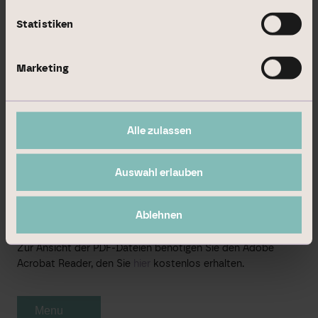
Aktionäre
Statistiken
Satzung (Januar 2020)
Marketing
Vollmacht an Dritte (inkl. Hinweise)
Vollmacht an die von der Gesellschaft benannten
Stimmrechtsvertreter (inkl. Hinweise)
Alle zulassen
Widerruf Vollmacht
Gegenanträge
Stellungnahmen der Verwaltung
Auswahl erlauben
Ablehnen
Zur Ansicht der PDF-Dateien benötigen Sie den Adobe
Acrobat Reader, den Sie
hier
kostenlos erhalten.
Menu