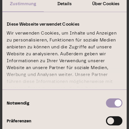
Juli 2020
Zustimmung
Details
Über Cookies
2. Nachtrag zum Prospektbefreienden Dokument vom 11.
September 2020
Diese Webseite verwendet Cookies
3. Nachtrag zum Prospektbefreienden Dokument vom
Wir verwenden Cookies, um Inhalte und Anzeigen
23. September 2020
zu personalisieren, Funktionen für soziale Medien
Fragen und Antworten zur Aktiendividende
anbieten zu können und die Zugriffe auf unsere
Website zu analysieren. Außerdem geben wir
Dividendenbekanntmachung
Bezugsangebot
Informationen zu Ihrer Verwendung unserer
Bekanntgabe des Bezugspreises und des
Website an unsere Partner für soziale Medien,
Bezugsverhältnisses
Werbung und Analysen weiter. Unsere Partner
führen diese Informationen möglicherweise mit
weiteren Daten zusammen, die Sie ihnen
bereitgestellt haben oder die sie im Rahmen Ihrer
Einwilligungsauswahl
Nutzung der Dienste gesammelt haben.
Notwendig
Weitere Informationen
Präferenzen
Weitergehende Erläuterungen zu den Rechten der