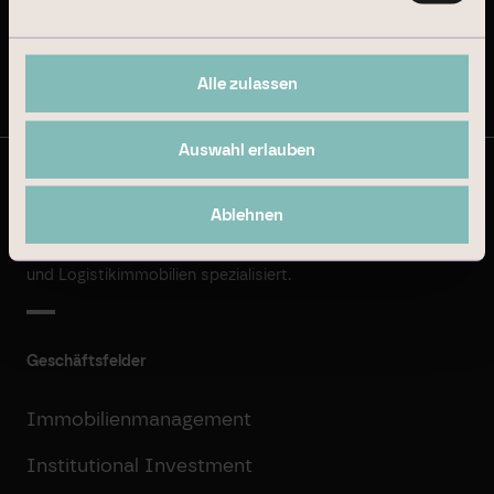
Nachhaltigkeitsbericht 2024
Auf dem Laufenden bleiben
Alle zulassen
Auswahl erlauben
© Branicks Group AG 2026
Ablehnen
Wir sind als ­Investment-, ­Asset- und
­Property-Manager auf deutsche ­Büro-
und Logistikimmobilien spezialisiert.
Geschäftsfelder
Immobilienmanagement
Institutional Investment