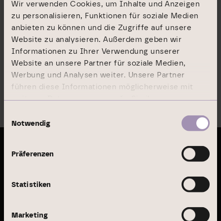
Wir verwenden Cookies, um Inhalte und Anzeigen
zu personalisieren, Funktionen für soziale Medien
anbieten zu können und die Zugriffe auf unsere
Website zu analysieren. Außerdem geben wir
Informationen zu Ihrer Verwendung unserer
Website an unsere Partner für soziale Medien,
Werbung und Analysen weiter. Unsere Partner
führen diese Informationen möglicherweise mit
weiteren Daten zusammen, die Sie ihnen
Menu
bereitgestellt haben oder die sie im Rahmen Ihrer
Einwilligungsauswahl
Nutzung der Dienste gesammelt haben.
Notwendig
Präferenzen
Letzte Publikationen
Statistiken
Geschäftsbericht 2024
Marketing