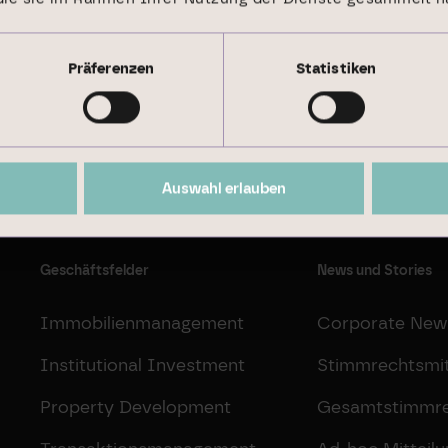
Präferenzen
Statistiken
Nachhaltigkeitsbericht 2024
Auswahl erlauben
Geschäftsfelder
News und Stories
Immobilienmanagement
Corporate New
Institutional Investment
Stimmrechtsmit
Property Development
Gesamtstimmr