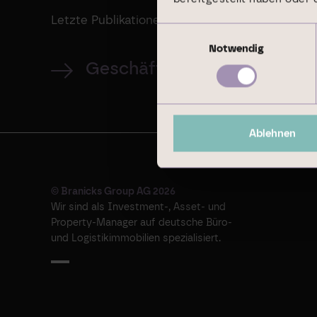
Letzte Publikationen
Einwilligungsauswahl
Notwendig
Geschäftsbericht 2024
Ablehnen
© Branicks Group AG 2026
Wir sind als ­Investment-, ­Asset- und
­Property-Manager auf deutsche ­Büro-
und Logistikimmobilien spezialisiert.