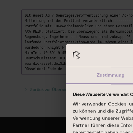
DIC Asset AG / Sonstiges
Veröffentlichung einer Ad-ho
Mitteilung ist der Emittent verantwortlich.---------
Portfolio mit 10Gewerbeimmobilien und einer Gesamtfl
AXA REIM, platziert. Die überwiegend als Büroimmobil
Regensburg, Ingelheim und Neuss und sind zuknapp 95 
laufende Portfoliotransaktionwurde im Rahmen eines l
wurdedurch Knight Frank, der Verkäufer durch Collier
MainTel. (0 69) 9 45 48 58-39Fax (0 69) 9 45 48 58-9
DeutschEmittent: DIC Asset AG Eschersheimer Landstr.
www.dic-asset.deISIN: DE0005098404WKN: 509840Indizes
Düsseldorf Ende der Mitteilung DGAP News-Service ---
Zustimmung
Zurück zur Übersicht
Diese Webseite verwendet 
Wir verwenden Cookies, um
zu können und die Zugriff
Verwendung unserer Websit
Partner führen diese Info
bereitgestellt haben oder