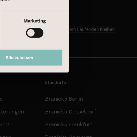
Marketing
Auf dem Laufenden bleiben
Alle zulassen
Standorte
s
Branicks Berlin
teilungen
Branicks Düsseldorf
echte
Branicks Frankfurt