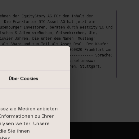
ehmen der EquityStory AG.Für den Inhalt der
--Die Frankfurter DIC Asset AG hat jetzt ein
uxemburger Investoren, beraten durch WestcityPLC und
tschen Städten wieBochum, Gelsenkirchen, Ulm,
isvier Jahren. Die unter dem Namen 'Mustang'
 als Share und zum Teil als Asset Deal. Der Käufer
of · Eschersheimer Landstraße 22360320 Frankfurt am
------------------------------------------- Sprache:
9 69 9454858-99E-mail: info@dic-asset.dewww:
eiverkehr in Berlin-Bremen, München, Stuttgart,
--------
Über Cookies
 soziale Medien anbieten
Informationen zu Ihrer
lysen weiter. Unsere
ie Sie ihnen
aben.