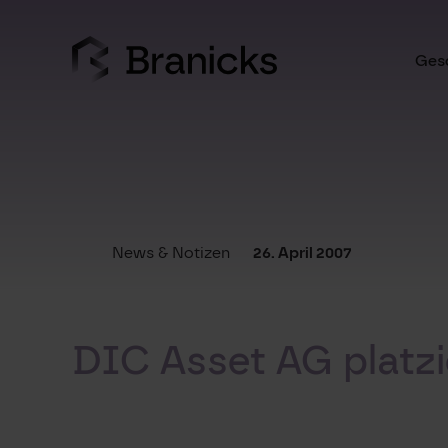
Skip
to
content
Gesc
News & Notizen
26. April 2007
DIC Asset AG platzie