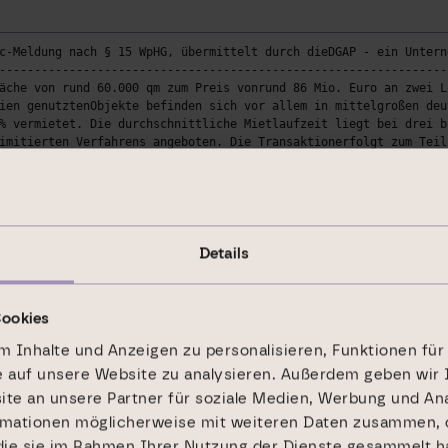
c-Meldung nach § 15 WpHG, übermittelt durch dieDGAP - ein Untern
----------------------------------------------------------------
äche von rund 60.000 qm zum Preis vonrund 86 Mio. Euro an zwei L
ien genutztenObjekte befinden sich vor allem in mittelgroßen deu
% vermietet. Die durchschnittliche Mietlaufzeit liegt bei drei b
imitierten Verfahrens angeboten. Die Transaktionerfolgt zum Teil
s Trombello Kölbelberaten.Investor RelationsStephan GramkowGrünh
9ir@dic-asset.deDGAP 26.04.2007 --------------------------------
 223 60320 Frankfurt DeutschlandTelefon: +49 69 9454858-0Fax: +4
: S-DAXBörsen: Amtlicher Markt in Frankfurt (Prime Standard); Fr
----------------------------------------------------------------
Details
Cookies
 Inhalte und Anzeigen zu personalisieren, Funktionen für
e auf unsere Website zu analysieren. Außerdem geben wir 
e an unsere Partner für soziale Medien, Werbung und Ana
rmationen möglicherweise mit weiteren Daten zusammen, d
 die sie im Rahmen Ihrer Nutzung der Dienste gesammelt h