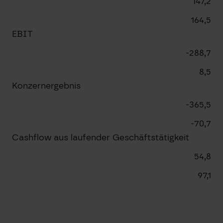
147,2
164,5
EBIT
-288,7
8,5
Konzernergebnis
-365,5
-70,7
Cashflow aus laufender Geschäftstätigkeit
54,8
97,1