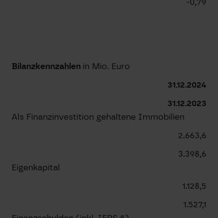
-0,79
Bilanzkennzahlen
in Mio. Euro
31.12.2024
31.12.2023
Als Finanzinvestition gehaltene Immobilien
2.663,6
3.398,6
Eigenkapital
1.128,5
1.527,1
Finanzschulden (inkl. IFRS 5)