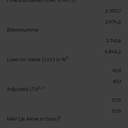
2.307,7
2.974,2
Bilanzsumme
3.741,6
4.846,2
2
Loan-to-Value (LtV) in %
61,0
60,1
2, 4
Adjusted LTV
57,5
57,6
3
NAV (je Aktie in Euro)