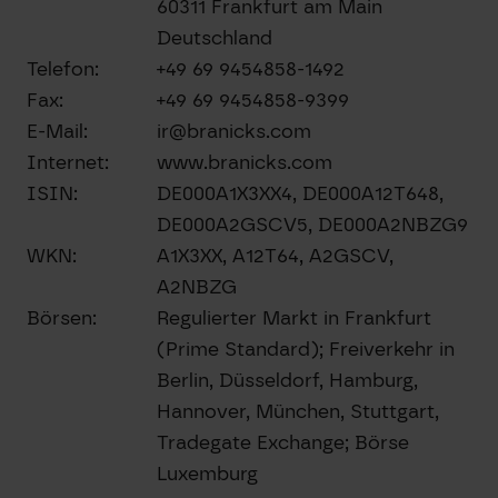
60311 Frankfurt am Main
Deutschland
Telefon:
+49 69 9454858-1492
Fax:
+49 69 9454858-9399
E-Mail:
ir@branicks.com
Internet:
www.branicks.com
ISIN:
DE000A1X3XX4, DE000A12T648,
DE000A2GSCV5, DE000A2NBZG9
WKN:
A1X3XX, A12T64, A2GSCV,
A2NBZG
Börsen:
Regulierter Markt in Frankfurt
(Prime Standard); Freiverkehr in
Berlin, Düsseldorf, Hamburg,
Hannover, München, Stuttgart,
Tradegate Exchange; Börse
Luxemburg