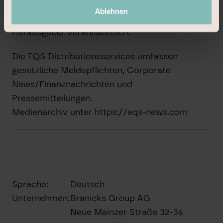
durch EQS News – ein Service der EQS Group.
Ablehnen
Für den Inhalt der Mitteilung ist der Emittent /
Herausgeber verantwortlich.
Die EQS Distributionsservices umfassen
gesetzliche Meldepflichten, Corporate
News/Finanznachrichten und
Pressemitteilungen.
Medienarchiv unter https://eqs-news.com
Sprache:
Deutsch
Unternehmen:
Branicks Group AG
Neue Mainzer Straße 32-36