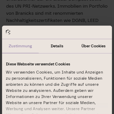
des UN PRI-Netzwerks. Immobilien im Portfolio
von Branicks sind mit renommierten
Nachhaltigkeitszertifikaten wie DGNB, LEED
oder BREEAM ausgezeichnet.
Mehr Informationen unter
www.branicks.com
Zustimmung
Details
Über Cookies
PR-Kontakt Branicks Group AG:
Stephan Heimbach
Diese Webseite verwendet Cookies
Wir verwenden Cookies, um Inhalte und Anzeigen
Neue Mainzer Straße 32-36
zu personalisieren, Funktionen für soziale Medien
anbieten zu können und die Zugriffe auf unsere
60311 Frankfurt am Main
Website zu analysieren. Außerdem geben wir
Informationen zu Ihrer Verwendung unserer
Fon +49 69 9454858-1569
Website an unsere Partner für soziale Medien,
Werbung und Analysen weiter. Unsere Partner
pr@branicks.com