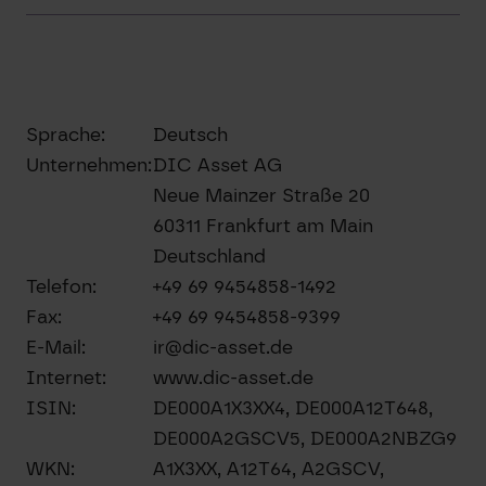
Sprache:
Deutsch
Unternehmen:
DIC Asset AG
Neue Mainzer Straße 20
60311 Frankfurt am Main
Deutschland
Telefon:
+49 69 9454858-1492
Fax:
+49 69 9454858-9399
E-Mail:
ir@dic-asset.de
Internet:
www.dic-asset.de
ISIN:
DE000A1X3XX4, DE000A12T648,
DE000A2GSCV5, DE000A2NBZG9
WKN:
A1X3XX, A12T64, A2GSCV,