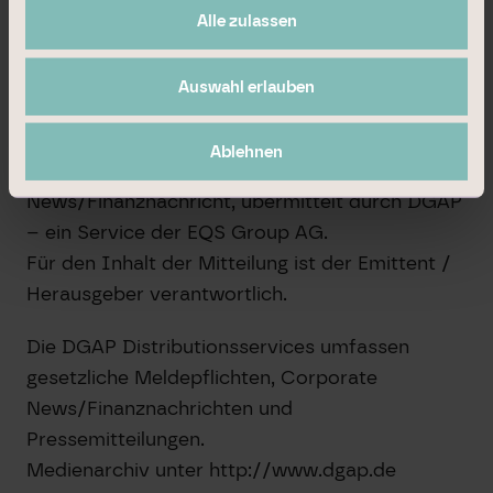
Neue Mainzer Straße 20 • MainTor Primus
Alle zulassen
60311 Frankfurt am Main
Fon +49 69 9454858-1492
Auswahl erlauben
ir@dic-asset.de
Ablehnen
25.05.2022 Veröffentlichung einer Corporate
News/Finanznachricht, übermittelt durch DGAP
– ein Service der EQS Group AG.
Für den Inhalt der Mitteilung ist der Emittent /
Herausgeber verantwortlich.
Die DGAP Distributionsservices umfassen
gesetzliche Meldepflichten, Corporate
News/Finanznachrichten und
Pressemitteilungen.
Medienarchiv unter http://www.dgap.de