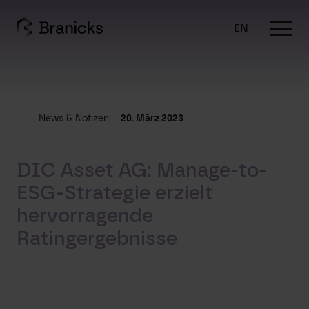
Skip
to
EN
content
News & Notizen
20. März 2023
DIC Asset AG: Manage-to-
ESG-Strategie erzielt
hervorragende
Ratingergebnisse