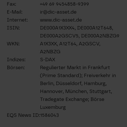
Fax:
+49 69 9454858-9399
E-Mail:
ir@dic-asset.de
Internet:
www.dic-asset.de
ISIN:
DE000A1X3XX4, DE000A12T648,
DE000A2GSCV5, DE000A2NBZG9
WKN:
A1X3XX, A12T64, A2GSCV,
A2NBZG
Indizes:
S-DAX
Börsen:
Regulierter Markt in Frankfurt
(Prime Standard); Freiverkehr in
Berlin, Düsseldorf, Hamburg,
Hannover, München, Stuttgart,
Tradegate Exchange; Börse
Luxemburg
EQS News ID:
1586043