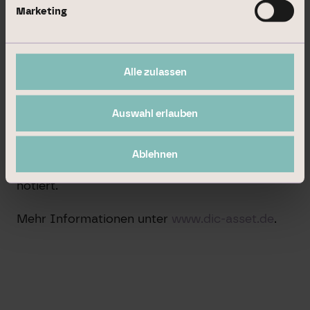
aus dem Angebot unserer Immobilien-Services
Marketing
für nationale und internationale institutionelle
Investoren laufende Gebühren aus der
Strukturierung und dem Management von
Alle zulassen
Investmentprodukten mit attraktiven
Ausschüttungsrenditen.
Auswahl erlauben
Ablehnen
Die DIC Asset AG ist seit Juni 2006 im SDAX
notiert.
Mehr Informationen unter
www.dic-asset.de
.