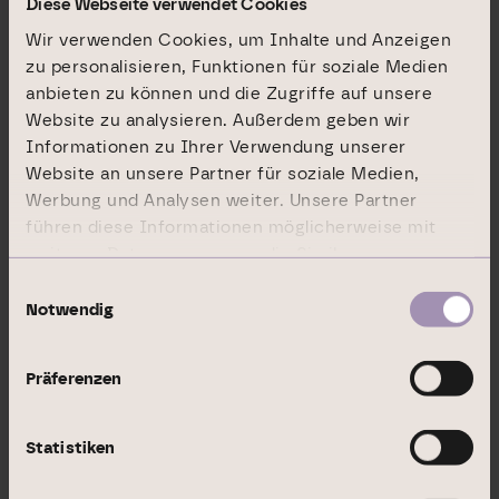
Diese Webseite verwendet Cookies
Objekte mit einem Marktwert von 14,7 Mrd.
Euro onsite – wir sind präsent vor Ort, immer
Wir verwenden Cookies, um Inhalte und Anzeigen
zu personalisieren, Funktionen für soziale Medien
nah am Mieter und der Immobilie.
anbieten zu können und die Zugriffe auf unsere
Website zu analysieren. Außerdem geben wir
Informationen zu Ihrer Verwendung unserer
Website an unsere Partner für soziale Medien,
Das Segment Commercial Portfolio umfasst
Werbung und Analysen weiter. Unsere Partner
Immobilien im bilanziellen Eigenbestand. Hier
führen diese Informationen möglicherweise mit
erwirtschaften wir kontinuierliche Cashflows
weiteren Daten zusammen, die Sie ihnen
aus langfristig stabilen Mieteinnahmen, zudem
bereitgestellt haben oder die sie im Rahmen Ihrer
Einwilligungsauswahl
optimieren wir den Wert unserer
Nutzung der Dienste gesammelt haben.
Notwendig
Bestandsobjekte durch aktives Management
und realisieren Gewinne durch Verkäufe.
Präferenzen
Statistiken
Im Segment Institutional Business erzielen wir