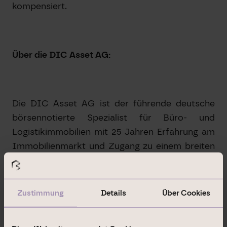
kompensiert.
Über die DIC Asset AG:
Die DIC Asset AG ist der führende deutsche
börsennotierte Spezialist für Büro- und
Logistikimmobilien mit 25 Jahren Erfahrung am
Immobilienmarkt und Zugang zu einem breiten
Investorennetzwerk. Unsere Basis bildet die
überregionale und regionale
Immobilienplattform mit neun Standorten in
Zustimmung
Details
Über Cookies
allen wichtigen deutschen Märkten (inkl. VIB
Vermögen AG). Aktuell betreuen wir 360