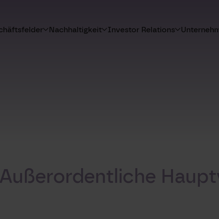
häftsfelder
Nachhaltigkeit
Investor Relations
Unterneh
 Außerordentliche Haup