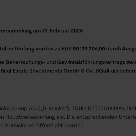
versammlung am 13. Februar 2026
tal im Umfang von bis zu EUR 50.139.306,00 durch Ausg
es Beherrschungs- und Gewinnabführungsvertrags zwi
eal Estate Investments GmbH & Co. KGaA als beherrs
nicks Group AG („Branicks“), ISIN: DE000A1X3XX4, lädt 
ichen Hauptversammlung ein. Die entsprechenden Unter
n Branicks veröffentlicht worden.