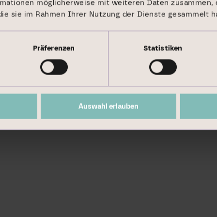
rmationen möglicherweise mit weiteren Daten zusammen, d
kt zum Thema Nachhaltigkeit und nimmt Spitzenplätz
 die sie im Rahmen Ihrer Nutzung der Dienste gesammelt h
ist die Branicks Group AG Unterzeichner der UN Glo
mit renommierten Nachhaltigkeitszertifikaten wie DG
Präferenzen
Statistiken
m
Auswahl erlauben