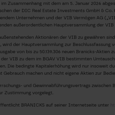
en im Zusammenhang mit dem am 5. Januar 2026 abge
chen der DIC Real Estate Investments GmbH & Co. K
schendem Unternehmen und der VIB Vermögen AG („VIB
ndenden außerordentlichen Hauptversammlung der VIB
 außenstehenden Aktionären der VIB zu gewähren sind
, wird der Hauptversammlung zur Beschlussfassung vo
usgabe von bis zu 50.139.306 neuen Branicks-Aktien z
en der VIB zu dem im BGAV VIB bestimmten Umtausch
n. Die bedingte Kapitalerhöhung wird nur insoweit d
t Gebrauch machen und nicht eigene Aktien zur Bedie
rrschungs- und Gewinnabführungsvertrags zwischen 
zur Zustimmung vorgelegt.
fentlicht BRANICKS auf seiner Internetseite unter
ht