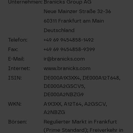
Unternehmen:
Branicks Group AG
Neue Mainzer Straße 32-36
60311 Frankfurt am Main
Deutschland
Telefon:
+49 69 9454858-1492
Fax:
+49 69 9454858-9399
E-Mail:
ir@branicks.com
Internet:
www.branicks.com
ISIN:
DE000A1X3XX4, DE000A12T648,
DE000A2GSCV5,
DE000A2NBZG9
WKN:
A1X3XX, A12T64, A2GSCV,
A2NBZG
Börsen:
Regulierter Markt in Frankfurt
(Prime Standard); Freiverkehr in