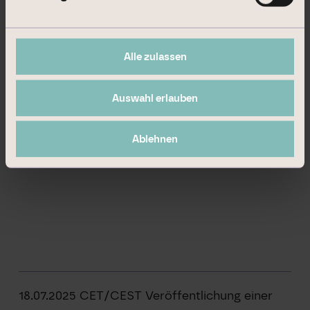
60311 Frankfurt am Main
Fon +49 69 9454858-1492
Alle zulassen
ir@branicks.com
Auswahl erlauben
Ablehnen
18.07.2025 CET/CEST Veröffentlichung einer