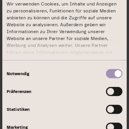
Wir verwenden Cookies, um Inhalte und Anzeigen
Stephan Heimbach
zu personalisieren, Funktionen für soziale Medien
anbieten zu können und die Zugriffe auf unsere
Neue Mainzer Straße 32-36
Website zu analysieren. Außerdem geben wir
Informationen zu Ihrer Verwendung unserer
60311 Frankfurt am Main
Website an unsere Partner für soziale Medien,
Werbung und Analysen weiter. Unsere Partner
Fon +49 69 9454858-1569
führen diese Informationen möglicherweise mit
weiteren Daten zusammen, die Sie ihnen
pr@branicks.com
bereitgestellt haben oder die sie im Rahmen Ihrer
Einwilligungsauswahl
Nutzung der Dienste gesammelt haben.
Notwendig
Präferenzen
IR-Kontakt Branicks Group AG:
Jasmin Dentz
Statistiken
Neue Mainzer Straße 32-36
Marketing