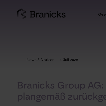
Skip
to
content
Gesc
News & Notizen
1. Juli 2025
Branicks Group AG: 
plangemäß zurückge