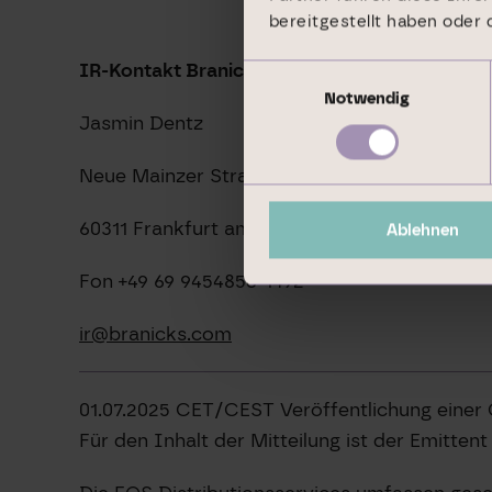
bereitgestellt haben oder
IR-Kontakt Branicks Group AG:
Einwilligungsauswahl
Notwendig
Jasmin Dentz
Neue Mainzer Straße 32-36
60311 Frankfurt am Main
Ablehnen
Fon +49 69 9454858-1492
ir@branicks.com
01.07.2025 CET/CEST Veröffentlichung einer
Für den Inhalt der Mitteilung ist der Emitten