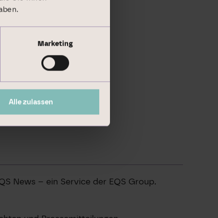
aben.
Marketing
Alle zulassen
EQS News – ein Service der EQS Group.