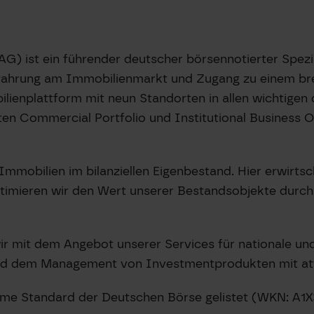
) ist ein führender deutscher börsennotierter Spezia
fahrung am Immobilienmarkt und Zugang zu einem bre
bilienplattform mit neun Standorten in allen wichtige
en Commercial Portfolio und Institutional Business O
mobilien im bilanziellen Eigenbestand. Hier erwirtsch
ptimieren wir den Wert unserer Bestandsobjekte durc
r mit dem Angebot unserer Services für nationale und 
und dem Management von Investmentprodukten mit att
rime Standard der Deutschen Börse gelistet (WKN: A1