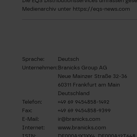
Die EQS Distributionsservices umfassen gese
Medienarchiv unter https://eqs-news.com
Sprache:
Deutsch
Unternehmen:
Branicks Group AG
Neue Mainzer Straße 32-36
60311 Frankfurt am Main
Deutschland
Telefon:
+49 69 9454858-1492
Fax:
+49 69 9454858-9399
E-Mail:
ir@branicks.com
Internet:
www.branicks.com
ISIN:
DE000A1X3XX4, DE000A12T64