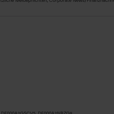
tzliche Meldepflichten, Corporate News/Finanznachri
8, DE000A2GSCV5, DE000A2NBZG9