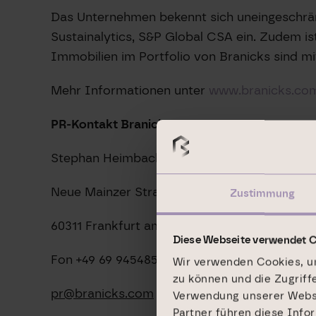
Das Unternehmen bekennt sich uneingeschrän
Sustainalytics, S&P Global CSA ein. Zudem 
Immobilien im Portfolio von Branicks sind 
Mehr Informationen unter
www.branicks.co
PR-Kontakt Branicks Group AG:
Stephan Heimbach
Neue Mainzer Straße 32-36
Zustimmung
60311 Frankfurt am Main
Diese Webseite verwendet 
Fon +49 69 9454858-1569
Wir verwenden Cookies, um
zu können und die Zugriff
pr@branicks.com
Verwendung unserer Websit
Partner führen diese Info