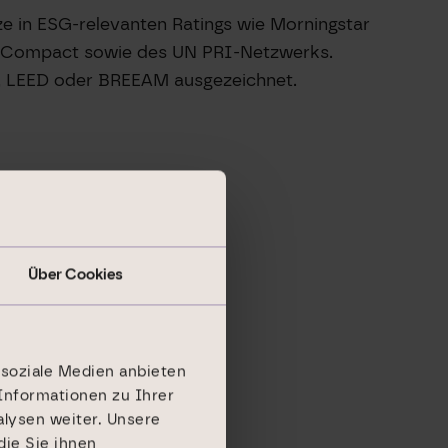
 in ESG-relevanten Ratings wie Morningstar
al Compact sowie des UN PRI-Netzwerks.
B, LEED oder BREEAM ausgezeichnet.
Über Cookies
 soziale Medien anbieten
Informationen zu Ihrer
lysen weiter. Unsere
ie Sie ihnen