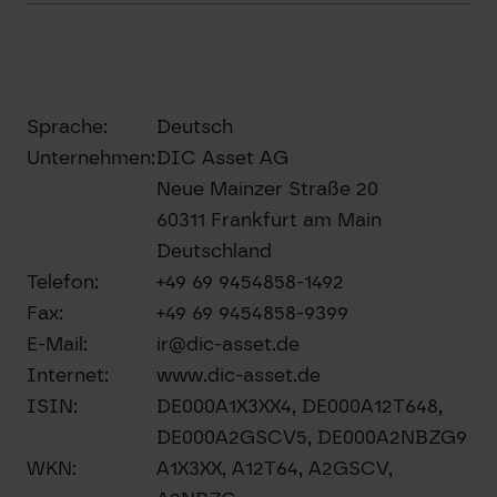
Sprache:
Deutsch
Unternehmen:
DIC Asset AG
Neue Mainzer Straße 20
60311 Frankfurt am Main
Deutschland
Telefon:
+49 69 9454858-1492
Fax:
+49 69 9454858-9399
E-Mail:
ir@dic-asset.de
Internet:
www.dic-asset.de
ISIN:
DE000A1X3XX4, DE000A12T648,
DE000A2GSCV5, DE000A2NBZG9
WKN:
A1X3XX, A12T64, A2GSCV,