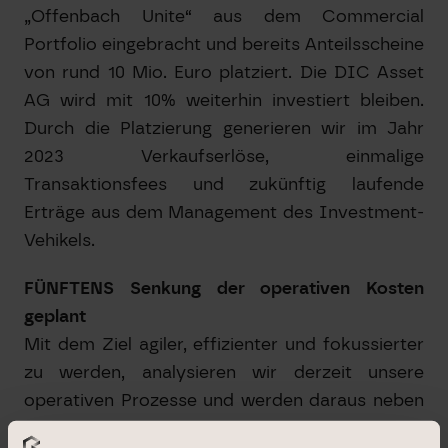
„Offenbach Unite“ aus dem Commercial
Portfolio eingebracht und bereits Anteilsscheine
von rund 10 Mio. Euro platziert. Die DIC Asset
AG wird mit 10% weiterhin investiert bleiben.
Durch die Platzierung generieren wir im Jahr
2023 Verkaufserlöse, einmalige
Transaktionsfees und zukünftig laufende
Erträge aus dem Management des Investment-
Vehikels.
FÜNFTENS Senkung der operativen Kosten
geplant
Mit dem Ziel agiler, effizienter und fokussierter
zu werden, analysieren wir derzeit unsere
operativen Prozesse und werden daraus neben
der Flexibilisierung der Strukturen unserer