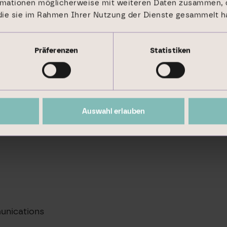
rmationen möglicherweise mit weiteren Daten zusammen, d
 die sie im Rahmen Ihrer Nutzung der Dienste gesammelt h
wir aus dem Angebot unserer Immobilien-Services für 
Präferenzen
Statistiken
kturierung und dem Management von Investmentproduk
Auswahl erlauben
unications