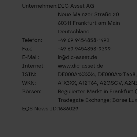
Unternehmen:
DIC Asset AG
Neue Mainzer Straße 20
60311 Frankfurt am Main
Deutschland
Telefon:
+49 69 9454858-1492
Fax:
+49 69 9454858-9399
E-Mail:
ir@dic-asset.de
Internet:
www.dic-asset.de
ISIN:
DE000A1X3XX4, DE000A12T64
WKN:
A1X3XX, A12T64, A2GSCV, A2
Börsen:
Regulierter Markt in Frankfurt 
Tradegate Exchange; Börse Lu
EQS News ID:
1686029