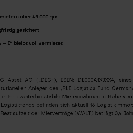
mietern über 45.000 qm
ristig gesichert
– I“ bleibt voll vermietet
 Asset AG („DIC“), ISIN: DE000A1X3XX4, eines 
titutionellen Anleger des „RLI Logistics Fund German
mietern weiterhin stabile Mieteinnahmen in Höhe von 
Logistikfonds befinden sich aktuell 18 Logistikimmob
 Restlaufzeit der Mietverträge (WALT) beträgt 3,9 Jahr