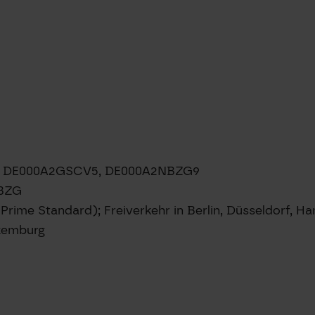
8, DE000A2GSCV5, DE000A2NBZG9
NBZG
(Prime Standard); Freiverkehr in Berlin, Düsseldorf, 
xemburg