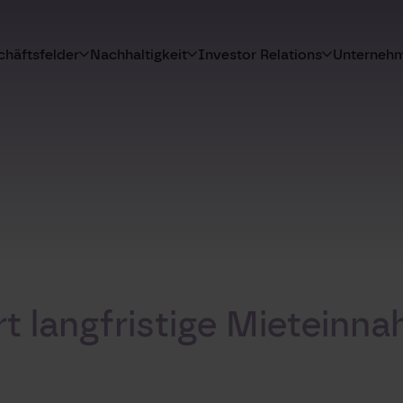
häftsfelder
Nachhaltigkeit
Investor Relations
Unterneh
t langfristige Mieteinn