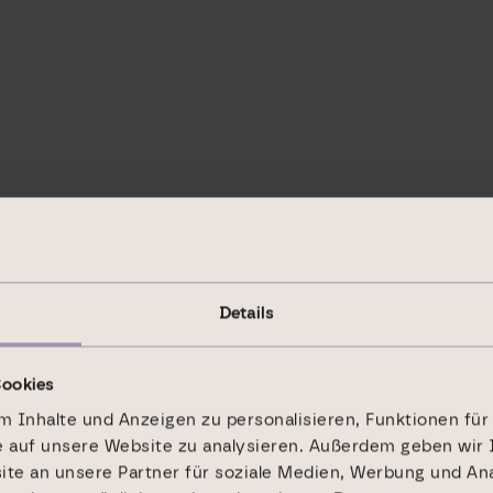
he börsennotierte Spezialist für Büro- und Logi
n Investorennetzwerk. Unsere Basis bildet die über
schen Märkten (inkl. VIB Vermögen AG). Aktuell betr
Details
 Ort, immer nah am Mieter und der Immobilie.
Cookies
 Inhalte und Anzeigen zu personalisieren, Funktionen für
mmobilien im bilanziellen Eigenbestand. Hier erwir
e auf unsere Website zu analysieren. Außerdem geben wir 
m optimieren wir den Wert unserer Bestandsobjekte
e an unsere Partner für soziale Medien, Werbung und Ana