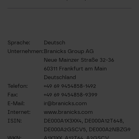
Sprache:
Deutsch
Unternehmen:
Branicks Group AG
Neue Mainzer Straße 32-36
60311 Frankfurt am Main
Deutschland
Telefon:
+49 69 9454858-1492
Fax:
+49 69 9454858-9399
E-Mail:
ir@branicks.com
Internet:
www.branicks.com
ISIN:
DE000A1X3XX4, DE000A12T648,
DE000A2GSCV5, DE000A2NBZG9
WKN:
A1X3XX, A12T64, A2GSCV,