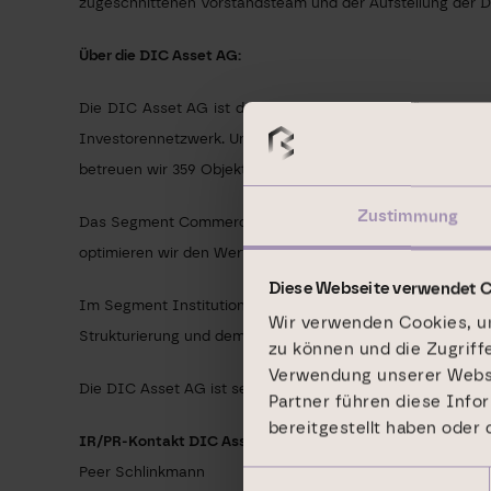
zugeschnittenen Vorstandsteam und der Aufstellung der D
Über die DIC Asset AG:
Die DIC Asset AG ist der führende deutsche börsennotier
Investorennetzwerk. Unsere Basis bildet die überregional
betreuen wir 359 Objekte mit einem Marktwert von 14,5 Mrd
Zustimmung
Das Segment Commercial Portfolio umfasst Immobilien im bi
optimieren wir den Wert unserer Bestandsobjekte durch a
Diese Webseite verwendet 
Im Segment Institutional Business erzielen wir aus dem An
Wir verwenden Cookies, um
Strukturierung und dem Management von Investmentproduk
zu können und die Zugriff
Verwendung unserer Websit
Die DIC Asset AG ist seit Juni 2006 im SDAX notiert.
Partner führen diese Info
bereitgestellt haben oder
IR/PR-Kontakt DIC Asset AG:
Peer Schlinkmann
Einwilligungsauswahl