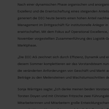
Nach einer dynamischen Phase organischen und anorganisc
Exzellenz und die Erwirtschaftung eines steigenden Anteils 
generiert die DIC heute bereits einen hohen Anteil nachh
Management im Drittgeschäft für institutionelle Anlege
erwirtschaftet. Mit dem Fokus auf Operational Excellence,
November vorgestellten Zusammenführung des Logistik-Ge
Marktphase.
„Die DIC AG zeichnet sich durch Effizienz, Dynamik und e
diesem Sommer komplettieren wir das Vorstandsteam nunme
die veränderten Anforderungen von Geschäft und Markt aus
Beiträge zu den Meilensteinen und Wachstumsschritten der
Sonja Wärntges sagte: „Ich danke meinen beiden Vorstands
Torsten Doyen und mit Christian Fritzsche zwei Führungsk
Mitarbeiterinnen und Mitarbeitern große Entwicklungschanc