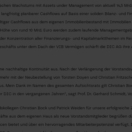
hen Wachstums mit Assets under Management von aktuell 14,5 Mrd. Eur
langfristig planbarer Cashflows auf Basis einer soliden Bilanz- und Fi
altiger Cashflows aus dem eigenen Immobilienbestand mit Immobilien 
r in Höhe von rund 10 Mrd. Euro werden zudem laufende Managementg
 der Konzentration aller Finanzierungs- und Kapitalmarktthemen im Re
schäfts unter dem Dach der VIB Vermögen schärft die DIC AG ihre A
ine nachhaltige Kontinuität aus. Nach der Verlängerung der Vorstand
hr mit der Neubestellung von Torsten Doyen und Christian Fritzsche 
. Mein Dank im Namen des gesamten Aufsichtsrats gilt Christian Bock
 DIC in den vergangenen Jahren“, sagt Prof. Dr. Gerhard Schmidt, Vor
kollegen Christian Bock und Patrick Weiden für unsere erfolgreiche 
räfte aus dem eigenen Haus als neue Vorstandsmitglieder begrüßen dür
en bietet und über ein hervorragendes Mitarbeiterpotenzial verfügt. I