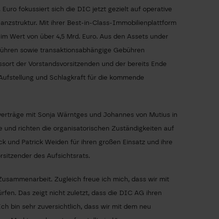
o fokussiert sich die DIC jetzt gezielt auf operative
nanzstruktur. Mit ihrer Best-in-Class-Immobilienplattform
im Wert von über 4,5 Mrd. Euro. Aus den Assets under
ebühren sowie transaktionsabhängige Gebühren
ssort der Vorstandsvorsitzenden und der bereits Ende
ufstellung und Schlagkraft für die kommende
sverträge mit Sonja Wärntges und Johannes von Mutius in
und richten die organisatorischen Zuständigkeiten auf
 und Patrick Weiden für ihren großen Einsatz und ihre
sitzender des Aufsichtsrats.
Zusammenarbeit. Zugleich freue ich mich, dass wir mit
fen. Das zeigt nicht zuletzt, dass die DIC AG ihren
ch bin sehr zuversichtlich, dass wir mit dem neu