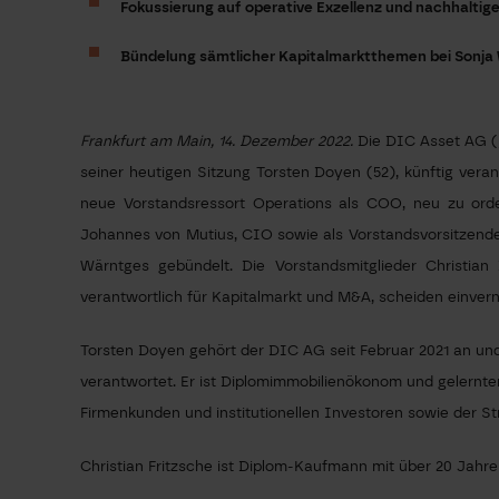
Fokussierung auf operative Exzellenz und nachhaltig
Bündelung sämtlicher Kapitalmarktthemen bei Sonja
Frankfurt am Main, 14. Dezember 2022.
Die DIC Asset AG („
seiner heutigen Sitzung Torsten Doyen (52), künftig veran
neue Vorstandsressort Operations als COO, neu zu orde
Johannes von Mutius, CIO sowie als Vorstandsvorsitzend
Wärntges gebündelt. Die Vorstandsmitglieder Christian
verantwortlich für Kapitalmarkt und M&A, scheiden einve
Torsten Doyen gehört der DIC AG seit Februar 2021 an und
verantwortet. Er ist Diplomimmobilienökonom und gelernt
Firmenkunden und institutionellen Investoren sowie der St
Christian Fritzsche ist Diplom-Kaufmann mit über 20 Jahr