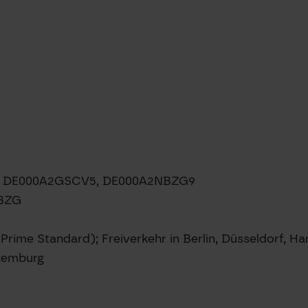
8, DE000A2GSCV5, DE000A2NBZG9
NBZG
(Prime Standard); Freiverkehr in Berlin, Düsseldorf, 
xemburg