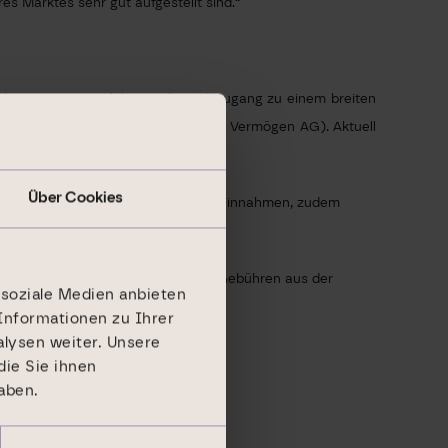
 Marktes sehr gut aufgestellt sind.“
Erfahrung am Immobilienmarkt und Zugang zu einem breiten
htigen deutschen Märkten (inkl. VIB Vermögen AG). Aktuell
 Immobilie.
Über Cookies
hflows aus langfristig stabilen Mieteinnahmen, zudem
nstitutionelle Investoren laufende Gebühren aus der
 soziale Medien anbieten
Informationen zu Ihrer
lysen weiter. Unsere
ie Sie ihnen
aben.