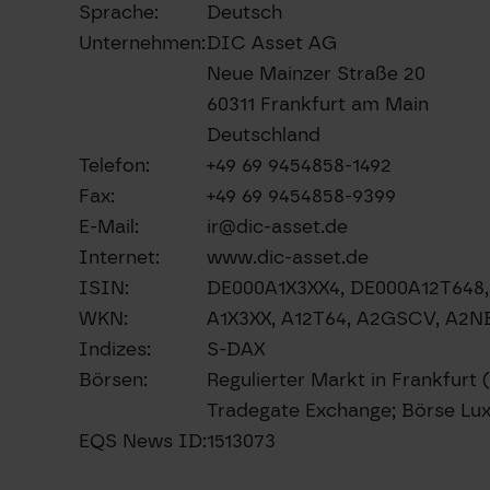
Sprache:
Deutsch
Unternehmen:
DIC Asset AG
Neue Mainzer Straße 20
60311 Frankfurt am Main
Deutschland
Telefon:
+49 69 9454858-1492
Fax:
+49 69 9454858-9399
E-Mail:
ir@dic-asset.de
Internet:
www.dic-asset.de
ISIN:
DE000A1X3XX4, DE000A12T64
WKN:
A1X3XX, A12T64, A2GSCV, A2
Indizes:
S-DAX
Börsen:
Regulierter Markt in Frankfurt 
Tradegate Exchange; Börse Lu
EQS News ID:
1513073