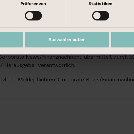
Präferenzen
Statistiken
Auswahl erlauben
 Corporate News/Finanznachricht, übermittelt durch 
t / Herausgeber verantwortlich.
tzliche Meldepflichten, Corporate News/Finanznachri