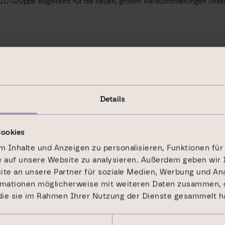
IC-Gruppe insgesamt für die neuen, großen Herausforderungen unseres
te Spezialist für Büro- und Logistikimmobilien mit über 20 Jahren 
e und regionale Immobilienplattform mit neun Standorten in allen wic
. Euro onsite – wir sind präsent vor Ort, immer nah am Mieter und der
Details
lanziellen Eigenbestand. Hier erwirtschaften wir kontinuierliche Cas
ktives Management und realisieren Gewinne durch Verkäufe.
Cookies
gebot unserer Immobilien-Services für nationale und internationale i
 Inhalte und Anzeigen zu personalisieren, Funktionen für
ten mit attraktiven Ausschüttungsrenditen.
e auf unsere Website zu analysieren. Außerdem geben wir 
e an unsere Partner für soziale Medien, Werbung und Ana
rmationen möglicherweise mit weiteren Daten zusammen, d
 die sie im Rahmen Ihrer Nutzung der Dienste gesammelt h