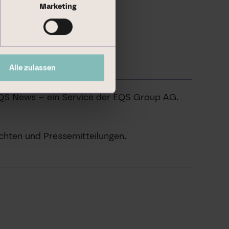
Marketing
Alle zulassen
EQS News – ein Service der EQS Group AG.
chten und Pressemitteilungen.