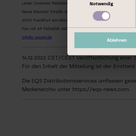
Leiter Investor Relations & Corporate Communications
Notwendig
Neue Mainzer Straße 20 • MainTor Primus
60311 Frankfurt am Main
Fon +49 69 9454858-1492
ir@dic-asset.de
Ablehnen
14.12.2022 CET/CEST Veröffentlichung einer
Für den Inhalt der Mitteilung ist der Emitten
Die EQS Distributionsservices umfassen gese
Medienarchiv unter https://eqs-news.com