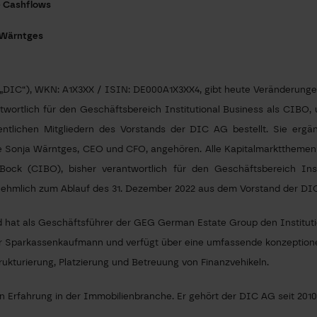
e Cashflows
 Wärntges
DIC“), WKN: A1X3XX / ISIN: DE000A1X3XX4, gibt heute Veränderungen
twortlich für den Geschäftsbereich Institutional Business als CIBO, un
ntlichen Mitgliedern des Vorstands der DIC AG bestellt. Sie erg
e Sonja Wärntges, CEO und CFO, angehören. Alle Kapitalmarktthemen 
 Bock (CIBO), bisher verantwortlich für den Geschäftsbereich Ins
rnehmlich zum Ablauf des 31. Dezember 2022 aus dem Vorstand der DI
 hat als Geschäftsführer der GEG German Estate Group den Institutio
er Sparkassenkaufmann und verfügt über eine umfassende konzeptionel
rukturierung, Platzierung und Betreuung von Finanzvehikeln.
en Erfahrung in der Immobilienbranche. Er gehört der DIC AG seit 201