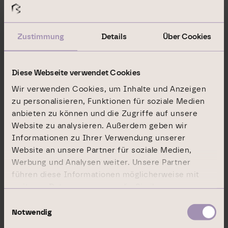
Investoren laufende Gebühren aus der
Strukturierung und dem Management von
Zustimmung
Details
Über Cookies
Investmentprodukten mit attraktiven
Ausschüttungsrenditen.
Diese Webseite verwendet Cookies
Die Aktien der Branicks Group AG sind im
Wir verwenden Cookies, um Inhalte und Anzeigen
Prime Standard der Deutschen Börse gelistet
zu personalisieren, Funktionen für soziale Medien
(WKN: A1X3XX / ISIN: DE000A1X3XX4).
anbieten zu können und die Zugriffe auf unsere
Website zu analysieren. Außerdem geben wir
Das Unternehmen bekennt sich
Informationen zu Ihrer Verwendung unserer
uneingeschränkt zum Thema Nachhaltigkeit
Website an unsere Partner für soziale Medien,
und nimmt Spitzenplätze in ESG-relevanten
Werbung und Analysen weiter. Unsere Partner
Ratings wie Morningstar Sustainalytics, S&P
führen diese Informationen möglicherweise mit
weiteren Daten zusammen, die Sie ihnen
Global CSA ein. Zudem ist die Branicks Group
bereitgestellt haben oder die sie im Rahmen Ihrer
Einwilligungsauswahl
AG Unterzeichner der UN Global Compact
Nutzung der Dienste gesammelt haben.
Notwendig
sowie des UN PRI-Netzwerks. Immobilien im