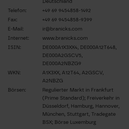
Deutschland
Telefon:
+49 69 9454858-1492
Fax:
+49 69 9454858-9399
E-Mail:
ir@branicks.com
Internet:
www.branicks.com
ISIN:
DE000A1X3XX4, DE000A12T648,
DE000A2GSCV5,
DE000A2NBZG9
WKN:
A1X3XX, A12T64, A2GSCV,
A2NBZG
Börsen:
Regulierter Markt in Frankfurt
(Prime Standard); Freiverkehr in
Düsseldorf, Hamburg, Hannover,
München, Stuttgart, Tradegate
BSX; Börse Luxemburg