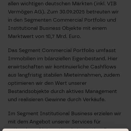
allen wichtigen deutschen Märkten (inkl. VIB
Vermögen AG). Zum 30.09.2025 betreuten wir
in den Segmenten Commercial Portfolio und
Institutional Business Objekte mit einem
Marktwert von 10,7 Mrd. Euro.
Das Segment Commercial Portfolio umfasst
Immobilien im bilanziellen Eigenbestand. Hier
erwirtschaften wir kontinuierliche Cashflows
aus langfristig stabilen Mieteinnahmen, zudem
optimieren wir den Wert unserer
Bestandsobjekte durch aktives Management
und realisieren Gewinne durch Verkäufe.
Im Segment Institutional Business erzielen wir
mit dem Angebot unserer Services für
nationale und internationale institutionelle