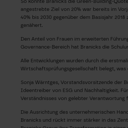
So konnte Branicks die Green-Building-Quote
angestrebte Ziel von 20% war bereits im Vor
40% bis 2030 gegenüber dem Basisjahr 2018 zu
genähert.
Den Anteil von Frauen im erweiterten Führun
Governance-Bereich hat Branicks die Schulu
Alle Entwicklungen wurden durch die erstmali
Wirtschaftsprüfungsgesellschaft belegt, was 
Sonja Wärntges, Vorstandsvorsitzende der Br
Ideentreiber von ESG und Nachhaltigkeit. Für
Verständnisses von gelebter Verantwortung f
Die Ausrichtung des unternehmerischen Hande
Branicks und rückt immer stärker in das Ze
Branicks Group ihre Transformation in eine