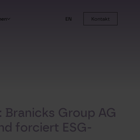
men
EN
Kontakt
“: Branicks Group AG
nd forciert ESG-