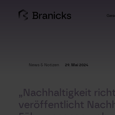
Skip
to
content
Gesc
News & Notizen
29. Mai 2024
„Nachhaltigkeit ric
veröffentlicht Nachh