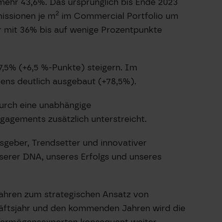
mehr 43,6%. Das ursprünglich bis Ende 2023
2
missionen je m
im Commercial Portfolio um
hr mit 36% bis auf wenige Prozentpunkte
7,5% (+6,5 %-Punkte) steigern. Im
ns deutlich ausgebaut (+78,5%).
durch eine unabhängige
ngagements zusätzlich unterstreicht.
sgeber, Trendsetter und innovativer
nserer DNA, unseres Erfolgs und unseres
Jahren zum strategischen Ansatz von
häftsjahr und den kommenden Jahren wird die
 Vermögensexperten konsequent weiter