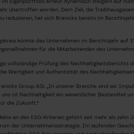
 im Eigenportfolio erneut dynamisch steigern auf nun
jahr übertroffen worden. Dem Ziel, die Treibhausgase
 reduzieren, hat sich Branicks bereits im Berichtsja
gskreis konnte das Unternehmen im Berichtsjahr auf 3
ngsmaßnahmen für die Mitarbeitenden des Unternehme
ge vollständige Prüfung des Nachhaltigkeitsberichts 
die Wertigkeit und Authentizität des Nachhaltigkeitse
anicks Group AG: „In unserer Branche sind wir Impul
 uns ist Nachhaltigkeit ein wesentlicher Bestandteil u
ür die Zukunft.“
lns an den ESG-Kriterien gehört seit mehr als zehn 
ntrum der Unternehmensstrategie. Im laufenden Gesc
n profitablen, ESG-fokussierten und wertschöpfenden