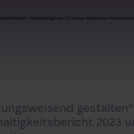
häftsfelder
Nachhaltigkeit
Investor Relations
Unterneh
htungsweisend gestalten
altigkeitsbericht 2023 u