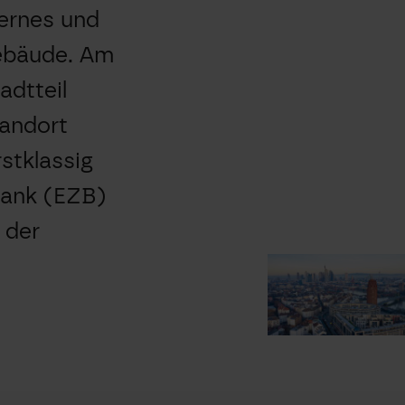
dernes und
ebäude. Am
adtteil
tandort
rstklassig
bank (EZB)
 der