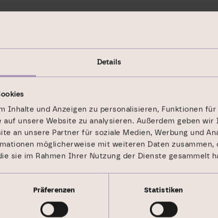
qm flexible und moderne Mietflächen mit
 das Bankhaus Metzler vermietet. Mit seinem
in sehr schönes Beispiel, wie Frankfurt sein
 und die vielfältigen positiven Aspekte des
Details
ht.
Cookies
 Inhalte und Anzeigen zu personalisieren, Funktionen für
e auf unsere Website zu analysieren. Außerdem geben wir 
e an unsere Partner für soziale Medien, Werbung und Ana
rmationen möglicherweise mit weiteren Daten zusammen, d
 die sie im Rahmen Ihrer Nutzung der Dienste gesammelt h
Präferenzen
Statistiken