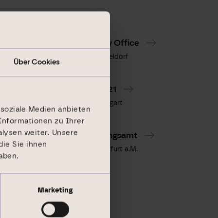
Weitere Objekte
Infinity Office
Düsseldorf
Über Cookies
LOOK 21
Stuttgart
 soziale Medien anbieten
Informationen zu Ihrer
lysen weiter. Unsere
Ordnungsamt
ie Sie ihnen
Frankfurt a.M.
aben.
Marketing