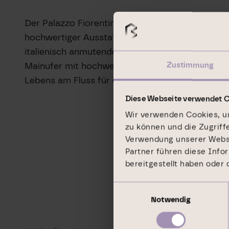
Der Palazzo Fiorentino verfügt über ca. 10.900 
hochwertiger Ausstattung. Er ist vollständig an
italienisch anmutenden Erscheinungsbild ist er e
Mainufer mit hochwertiger Architektur erschließt
Zustimmung
Lebens am Fluss für die Menschen nutzbar mac
Diese Webseite verwendet 
Wir verwenden Cookies, um
zu können und die Zugriff
Verwendung unserer Websit
Partner führen diese Info
bereitgestellt haben oder
Einwilligungsauswahl
Notwendig