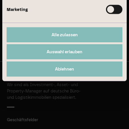
Geschäftsbericht 2024
Marketing
Nachhaltigkeitsbericht 2024
Alle zulassen
Auf dem Laufenden bleiben
Auswahl erlauben
Ablehnen
© Branicks Group AG 2026
Wir sind als ­Investment-, ­Asset- und
­Property-Manager auf deutsche ­Büro-
und Logistikimmobilien spezialisiert.
Geschäftsfelder