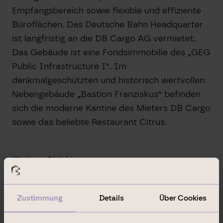
Empfangsbereich sowie flexible und effiziente
Büroflächen. Das Deutsche Bahn Headquarter
ist langfristig an die DB Cargo AG vermietet.
Das Gebäude ist eine Fondsimmobilie des „GEG
Public Infrastructure I“. Im
denkmalgeschützten und historisch wertvollen
Nebengebäude „Bastion Franziskus“ befinden
sich die moderne Kantine des Mieters DB Cargo
sowie das beliebte Restaurant Citrus.
Weitere Objekte
Infinity Office
Düsseldorf
Zustimmung
Details
Über Cookies