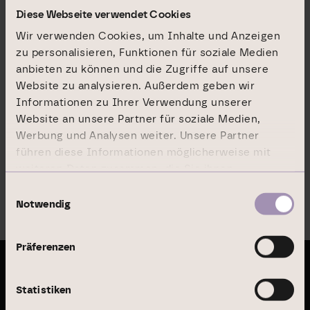
LOOK 21
Diese Webseite verwendet Cookies
Stuttgart
Wir verwenden Cookies, um Inhalte und Anzeigen
zu personalisieren, Funktionen für soziale Medien
anbieten zu können und die Zugriffe auf unsere
Ordnungsamt
Website zu analysieren. Außerdem geben wir
Frankfurt a.M.
Informationen zu Ihrer Verwendung unserer
Website an unsere Partner für soziale Medien,
Werbung und Analysen weiter. Unsere Partner
führen diese Informationen möglicherweise mit
weiteren Daten zusammen, die Sie ihnen
Zur Übersicht
bereitgestellt haben oder die sie im Rahmen Ihrer
Einwilligungsauswahl
Nutzung der Dienste gesammelt haben.
Notwendig
Präferenzen
Letzte Publikationen
Statistiken