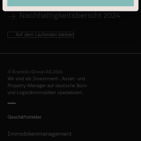
Nachhaltigkeitsbericht 2024
Auf dem Laufenden bleiben
© Branicks Group AG 2026
Wir sind als ­Investment-, ­Asset- und
­Property-Manager auf deutsche ­Büro-
und Logistikimmobilien spezialisiert.
Geschäftsfelder
Immobilienmanagement