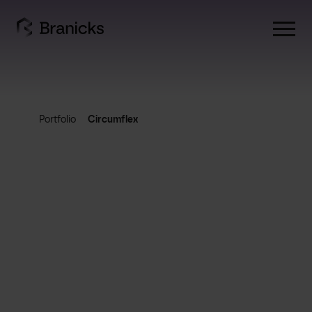
Skip
to
content
Portfolio
Circumflex