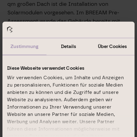
qm großen Dach ist die Installation von
Solarmodulen vorgesehen. Im BREEAM Pre-
Assessment wurde das Gebäude bereits mit
„Very Good“ bewertet.
Das Logistikzentrum ist eine Fondsimmobilie
Zustimmung
Details
Über Cookies
des Logistik-Spezialfonds „RLI-GEG Logistics &
Light Industrial III“.
Diese Webseite verwendet Cookies
Wir verwenden Cookies, um Inhalte und Anzeigen
Weitere Objekte
zu personalisieren, Funktionen für soziale Medien
anbieten zu können und die Zugriffe auf unsere
Infinity Office
Website zu analysieren. Außerdem geben wir
Düsseldorf
Informationen zu Ihrer Verwendung unserer
Website an unsere Partner für soziale Medien,
Werbung und Analysen weiter. Unsere Partner
LOOK 21
führen diese Informationen möglicherweise mit
Stuttgart
weiteren Daten zusammen, die Sie ihnen