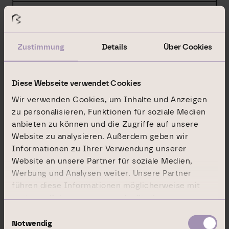
X
Vollständige Kette der Tochterunternehmen,
beginnend mit der obersten beherrschenden
Zustimmung
Details
Über Cookies
Person oder dem obersten beherrschenden
Unternehmen:
Diese Webseite verwendet Cookies
Unternehmen
Wir verwenden Cookies, um Inhalte und Anzeigen
zu personalisieren, Funktionen für soziale Medien
Stimmrechte in %, wenn 3% oder höher
anbieten zu können und die Zugriffe auf unsere
Website zu analysieren. Außerdem geben wir
Instrumente in %, wenn 5% oder höher
Informationen zu Ihrer Verwendung unserer
Summe in %, wenn 5% oder höher
Website an unsere Partner für soziale Medien,
Werbung und Analysen weiter. Unsere Partner
The Goldman Sachs Group, Inc.
führen diese Informationen möglicherweise mit
%
weiteren Daten zusammen, die Sie ihnen
bereitgestellt haben oder die sie im Rahmen Ihrer
Einwilligungsauswahl
%
Nutzung der Dienste gesammelt haben.
Notwendig