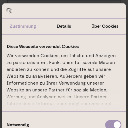
X
Vollständige Kette der Tochterunternehmen,
beginnend mit der obersten beherrschenden
Zustimmung
Details
Über Cookies
Person oder dem obersten beherrschenden
Unternehmen:
Diese Webseite verwendet Cookies
Unternehmen
Wir verwenden Cookies, um Inhalte und Anzeigen
zu personalisieren, Funktionen für soziale Medien
Stimmrechte in %, wenn 3% oder höher
anbieten zu können und die Zugriffe auf unsere
Website zu analysieren. Außerdem geben wir
Instrumente in %, wenn 5% oder höher
Informationen zu Ihrer Verwendung unserer
Summe in %, wenn 5% oder höher
Website an unsere Partner für soziale Medien,
Werbung und Analysen weiter. Unsere Partner
The Goldman Sachs Group, Inc.
führen diese Informationen möglicherweise mit
%
weiteren Daten zusammen, die Sie ihnen
bereitgestellt haben oder die sie im Rahmen Ihrer
Einwilligungsauswahl
%
Nutzung der Dienste gesammelt haben.
Notwendig