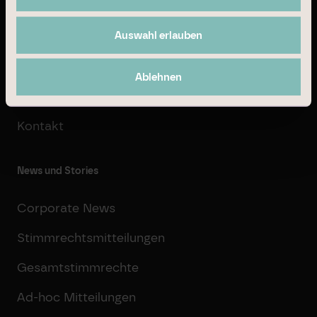
Über Branicks
Auswahl erlauben
Geschäftsmodell
Unternehmensführung
Ablehnen
16
Karriere
Kontakt
News und Stories
Corporate News
Stimmrechtsmitteilungen
Gesamtstimmrechte
Ad-hoc Mitteilungen