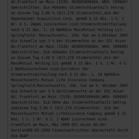
AG,Frankfurt am Main (ISIN: DE0005098404, WKN: 509840)
überschritten. Die Höhedes Stimmrechtsanteils betrug
an diesem Tag 3,06 % (872.278 Stimmrechte),die der
Oppenheimer Acquisition Corp. gemäß § 22 Abs. 1 S. 1
Nr. 6 S. 2WpHG zuzurechnen sind.Stimmrechtsmitteilung
nach § 21 Abs. 1, 24 WpHGDie MassMutual Holding LLC,
Springfield, Massachusetts, USA, hat am 4.Oktober 2007
die Schwelle von 3 % der Stimmrechte an der DIC Asset
AG,Frankfurt am Main (ISIN: DE0005098404, WKN: 509840)
überschritten. Die Höhedes Stimmrechtsanteils betrug
an diesem Tag 3,06 % (872.278 Stimmrechte),die der
MassMutual Holding LLC gemäß § 22 Abs. 1 S. 1 Nr. 6 S.
2 WpHGzuzurechnen sind.Korrektur der
Stimmrechtsmitteilung nach § 21 Abs. 1, 24 WpHGDie
Massachusetts Mutual Life Insurance Company,
Springfield,Massachusetts, USA, hat am 4. Oktober 2007
die Schwelle von 3 % derStimmrechte an der DIC Asset
AG, Frankfurt am Main (ISIN: DE0005098404,WKN: 509840)
überschritten. Die Höhe des Stimmrechtsanteils betrug
andiesem Tag 3,06 % (872.278 Stimmrechte), die der
Massachusetts Mutual LifeInsurance Company gemäß § 22
Abs. 1 S. 1 Nr. 6 S. 2 WpHG zuzurechnen sind.
Frankfurt am Main, Mai 2009 DIC Asset AG Der
Vorstand06.05.2009 Finanznachrichten übermittelt durch
die DGAP----------------------------------------------