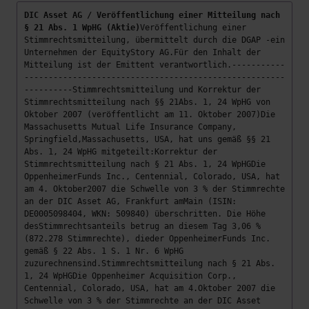
DIC Asset AG / Veröffentlichung einer Mitteilung nach
§ 21 Abs. 1 WpHG (Aktie)
Veröffentlichung einer
Stimmrechtsmitteilung, übermittelt durch die DGAP -ein
Unternehmen der EquityStory AG.Für den Inhalt der
Mitteilung ist der Emittent verantwortlich.-----------
------------------------------------------------------
----------Stimmrechtsmitteilung und Korrektur der
Stimmrechtsmitteilung nach §§ 21Abs. 1, 24 WpHG von
Oktober 2007 (veröffentlicht am 11. Oktober 2007)Die
Massachusetts Mutual Life Insurance Company,
Springfield,Massachusetts, USA, hat uns gemäß §§ 21
Abs. 1, 24 WpHG mitgeteilt:Korrektur der
Stimmrechtsmitteilung nach § 21 Abs. 1, 24 WpHGDie
OppenheimerFunds Inc., Centennial, Colorado, USA, hat
am 4. Oktober2007 die Schwelle von 3 % der Stimmrechte
an der DIC Asset AG, Frankfurt amMain (ISIN:
DE0005098404, WKN: 509840) überschritten. Die Höhe
desStimmrechtsanteils betrug an diesem Tag 3,06 %
(872.278 Stimmrechte), dieder OppenheimerFunds Inc.
gemäß § 22 Abs. 1 S. 1 Nr. 6 WpHG
zuzurechnensind.Stimmrechtsmitteilung nach § 21 Abs.
1, 24 WpHGDie Oppenheimer Acquisition Corp.,
Centennial, Colorado, USA, hat am 4.Oktober 2007 die
Schwelle von 3 % der Stimmrechte an der DIC Asset