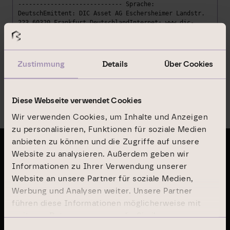
----------------------------- Sprache:
DeutschEmittent: DIC Asset AG Eschersheimer Landstr.
223 60320 Frankfurt DeutschlandInternet: www.dic-
asset.de Ende der Mitteilung DGAP News-Service -------
------------------------------------------------------
--------------
Zustimmung
Details
Über Cookies
Zurück zur Übersicht
Diese Webseite verwendet Cookies
Wir verwenden Cookies, um Inhalte und Anzeigen
zu personalisieren, Funktionen für soziale Medien
anbieten zu können und die Zugriffe auf unsere
Website zu analysieren. Außerdem geben wir
Letzte Publikationen
Informationen zu Ihrer Verwendung unserer
Website an unsere Partner für soziale Medien,
Geschäftsbericht 2024
Werbung und Analysen weiter. Unsere Partner
führen diese Informationen möglicherweise mit
weiteren Daten zusammen, die Sie ihnen
Nachhaltigkeitsbericht 2024
bereitgestellt haben oder die sie im Rahmen Ihrer