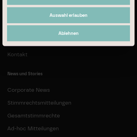
Über Branicks
Auswahl erlauben
Geschäftsmodell
Unternehmensführung
Ablehnen
16
Karriere
Kontakt
News und Stories
Corporate News
Stimmrechtsmitteilungen
Gesamtstimmrechte
Ad-hoc Mitteilungen