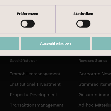
Präferenzen
Statistiken
Nachhaltigkeitsbericht 2024
Auswahl erlauben
Geschäftsfelder
News und Stories
Immobilienmanagement
Corporate New
Institutional Investment
Stimmrechtsmit
Property Development
Gesamtstimmr
Transaktionsmanagement
Ad-hoc Mitteil