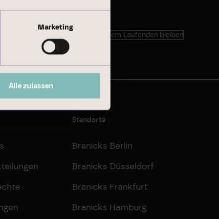
Marketing
Auf dem Laufenden bleiben
Alle zulassen
Standorte
s
Branicks Berlin
teilungen
Branicks Düsseldorf
echte
Branicks Frankfurt
ungen
Branicks Hamburg