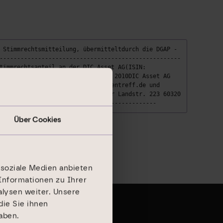
 Stimmrechtsmitteilung, übermitteltdurch die DGAP -
----------------------------------------------------
timmrechtsanteil an der DIC Asset AG(ISIN:
 beträgt.Frankfurt am Main, März 2010DIC Asset AG
rchiv unter http://www.dgap-medientreff.de und
ehmen: DIC Asset AG Eschersheimer Landstr. 223 60320
---------------------------------------------
Über Cookies
 soziale Medien anbieten
Informationen zu Ihrer
lysen weiter. Unsere
ie Sie ihnen
aben.