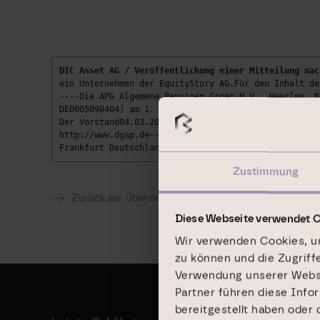
DIC Asset AG / Veröffentlichung einer Mitteilung nac
ein Unternehmen der EquityStory AG.Für den Inhalt de
----Die APG Algemene Pensioen Groep N.V., Heerlen, N
DE0005098404) am 1. Juli 2009 die Schwelle von 3 % ü
Der Vorstand04.03.2010 Ad-hoc-Meldungen, Finanznachr
http://www.dgap.de----------------------------------
Frankfurt DeutschlandInternet: www.dic-asset.de Ende
Zustimmung
Zurück zur Übersicht
Diese Webseite verwendet 
Wir verwenden Cookies, um
zu können und die Zugriff
Verwendung unserer Websit
Partner führen diese Info
bereitgestellt haben oder