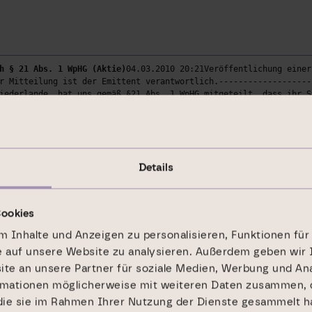
h § 21 Abs. 1 WpHG (Aktie)
04.03.2010 20:21Veröffentlichung einer
r Mitteilung ist der Emittent verantwortlich.-------------------
iederlande, hat uns gemäß §21 Abs. 1 WpHG mitgeteilt, dass ihr S
berschritten hatund zu diesem Tag 3,48 % (1.089.760 Stimmrechte)
ichten und Pressemitteilungen übermittelt durch die DGAP.Mediena
----------------------------------------- Sprache: DeutschUntern
 der Mitteilung DGAP News-Service ------------------------------
Details
Cookies
 Inhalte und Anzeigen zu personalisieren, Funktionen für
e auf unsere Website zu analysieren. Außerdem geben wir 
e an unsere Partner für soziale Medien, Werbung und Ana
rmationen möglicherweise mit weiteren Daten zusammen, d
 die sie im Rahmen Ihrer Nutzung der Dienste gesammelt h