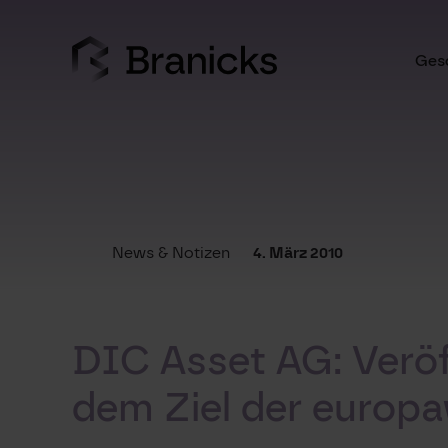
Skip
to
content
Gesc
News & Notizen
4. März 2010
DIC Asset AG: Verö
dem Ziel der europa