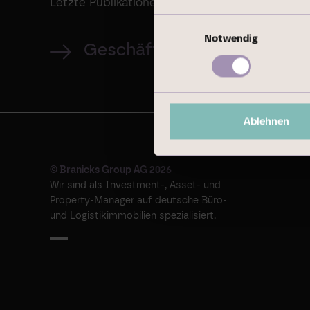
Letzte Publikationen
Einwilligungsauswahl
Notwendig
Geschäftsbericht 2024
Ablehnen
© Branicks Group AG 2026
Wir sind als ­Investment-, ­Asset- und
­Property-Manager auf deutsche ­Büro-
und Logistikimmobilien spezialisiert.