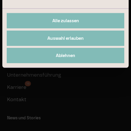
Property Development
Transaktionsmanagement
Alle zulassen
Unternehmen
Auswahl erlauben
Über Branicks
Ablehnen
Geschäftsmodell
Unternehmensführung
16
Karriere
Kontakt
News und Stories