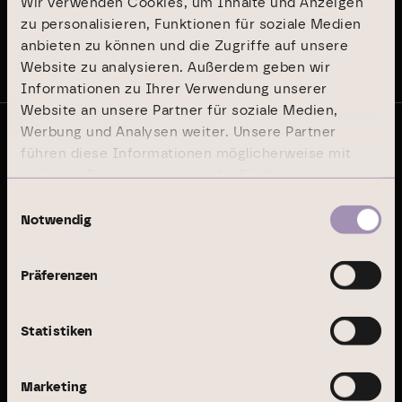
Wir verwenden Cookies, um Inhalte und Anzeigen
zu personalisieren, Funktionen für soziale Medien
anbieten zu können und die Zugriffe auf unsere
Auf dem Laufenden bleiben
Website zu analysieren. Außerdem geben wir
Informationen zu Ihrer Verwendung unserer
Website an unsere Partner für soziale Medien,
Werbung und Analysen weiter. Unsere Partner
führen diese Informationen möglicherweise mit
© Branicks Group AG 2026
weiteren Daten zusammen, die Sie ihnen
Wir sind als ­Investment-, ­Asset- und
­Property-Manager auf deutsche ­Büro-
bereitgestellt haben oder die sie im Rahmen Ihrer
Einwilligungsauswahl
und Logistikimmobilien spezialisiert.
Nutzung der Dienste gesammelt haben.
Notwendig
Präferenzen
Geschäftsfelder
Immobilienmanagement
Statistiken
Institutional Investment
Marketing