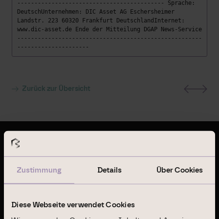
------------------------------------------- Sprache:
DeutschUnternehmen: DIC Asset AG Eschersheimer
Landstr. 223 60320 Frankfurt DeutschlandInternet:
www.dic-asset.de Ende der Mitteilung DGAP News-Service
------------------------------------------------------
---------------------
Zurück zur Übersicht
Letzte Publikationen
Zustimmung
Details
Über Cookies
Geschäftsbericht 2024
Diese Webseite verwendet Cookies
Nachhaltigkeitsbericht 2024