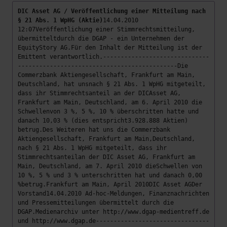
DIC Asset AG / Veröffentlichung einer Mitteilung nach
§ 21 Abs. 1 WpHG (Aktie)
14.04.2010
12:07Veröffentlichung einer Stimmrechtsmitteilung,
übermitteltdurch die DGAP - ein Unternehmen der
EquityStory AG.Für den Inhalt der Mitteilung ist der
Emittent verantwortlich.------------------------------
---------------------------------------------Die
Commerzbank Aktiengesellschaft, Frankfurt am Main,
Deutschland, hat unsnach § 21 Abs. 1 WpHG mitgeteilt,
dass ihr Stimmrechtsanteil an der DICAsset AG,
Frankfurt am Main, Deutschland, am 6. April 2010 die
Schwellenvon 3 %, 5 %, 10 % überschritten hatte und
danach 10,03 % (dies entspricht3.928.888 Aktien)
betrug.Des Weiteren hat uns die Commerzbank
Aktiengesellschaft, Frankfurt am Main,Deutschland,
nach § 21 Abs. 1 WpHG mitgeteilt, dass ihr
Stimmrechtsanteilan der DIC Asset AG, Frankfurt am
Main, Deutschland, am 7. April 2010 dieSchwellen von
10 %, 5 % und 3 % unterschritten hat und danach 0,00
%betrug.Frankfurt am Main, April 2010DIC Asset AGDer
Vorstand14.04.2010 Ad-hoc-Meldungen, Finanznachrichten
und Pressemitteilungen übermittelt durch die
DGAP.Medienarchiv unter http://www.dgap-medientreff.de
und http://www.dgap.de--------------------------------