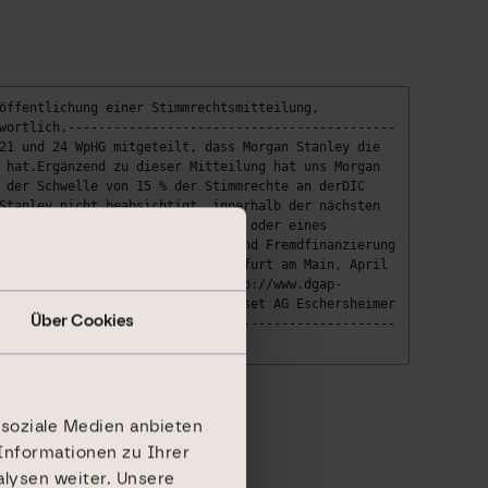
öffentlichung einer Stimmrechtsmitteilung,
wortlich.-------------------------------------------
21 und 24 WpHG mitgeteilt, dass Morgan Stanley die
 hat.Ergänzend zu dieser Mitteilung hat uns Morgan
 der Schwelle von 15 % der Stimmrechte an derDIC
Stanley nicht beabsichtigt, innerhalb der nächsten
 des Vorstands oderAufsichtsrats oder eines
r, desVerhältnisses von Eigen- und Fremdfinanzierung
mdkapitalfinanziert worden.Frankfurt am Main, April
 die DGAP.Medienarchiv unter http://www.dgap-
ache: DeutschUnternehmen: DIC Asset AG Eschersheimer
Über Cookies
----------------------------------------------------
 soziale Medien anbieten
Informationen zu Ihrer
lysen weiter. Unsere