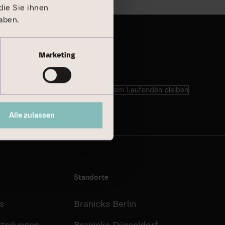
ie Sie ihnen
aben.
Marketing
Auf dem Laufenden bleiben
Alle zulassen
Standorte
s
Branicks Berlin
teilungen
Branicks Düsseldorf