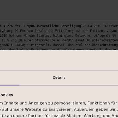
h § 27a Abs. 1 WpHG (wesentliche Beteiligung)
26.04.2010 14:17Ver
tyStory AG.Für den Inhalt der Mitteilung ist der Emittent verant
2010 hat uns Morgan Stanley, Wilmington, Delaware, USA,gemäß §§ 
 15 % und 10 % der Stimmrechte an derDIC Asset AG unterschritten
gemäß § 27a WpHG mitgeteilt, dass:1. das Ziel der Überschreitung
icht dem Ziel derErzielung von Handelsgewinnen diente.2. Morgan 
erlangen.3. Morgan Stanley keine Einflussnahme auf die Besetzung
d4. Morgan Stanley keine wesentliche Änderung der Kapitalstruktu
er Erwerb der Stimmrechte ist sowohl mit Eigen- als auch mit Fre
ngen, Finanznachrichten und Pressemitteilungen übermittelt durch
------------------------------------------------------------ Spr
Details
w.dic-asset.de Ende der Mitteilung DGAP News-Service -----------
Cookies
 Inhalte und Anzeigen zu personalisieren, Funktionen für
e auf unsere Website zu analysieren. Außerdem geben wir 
e an unsere Partner für soziale Medien, Werbung und Ana