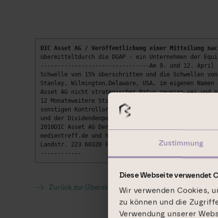
DIC Asset AG / Veröffentlichung einer Mitteilung nac
übermitteltdurch die DGAP - ein Unternehmen der Equi
--------------------------------Am 9. und 12. April 
Schwelle von 15% überschritten und die Schwellen von
Stanley, Wilmington,Delaware, USA, im eigenen Namen 
Asset AG nicht strategischer Natur gewesen sei und n
12 Monateweitere Stimmrechte an der DIC Asset AG zu 
sonstigen Kontrollorgans der DIC Asset AG anstrebtun
und der Dividendenpolitikder DIC Asset AG anstrebt.D
2010DIC Asset AG Der Vorstand26.04.2010 Ad-hoc-Meldu
medientreff.de und http://www.dgap.de---------------
Zustimmung
Landstr. 223 60320 Frankfurt DeutschlandInternet: ww
------------
Diese Webseite verwendet 
Zurück zur Übersicht
Wir verwenden Cookies, um
zu können und die Zugriff
Verwendung unserer Websit