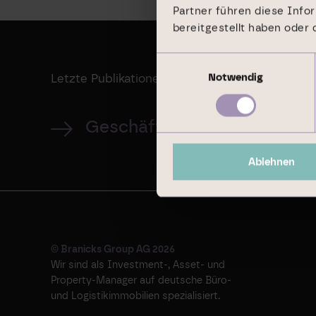
Partner führen diese Info
bereitgestellt haben oder
Einwilligungsauswahl
Notwendig
Letzte Publikationen
Geschäftsbericht 2024
Ablehnen
© Branicks Group AG 2026
Wir sind als ­Investment-, ­Asset- und
­Property-Manager auf deutsche ­Büro-
und Logistikimmobilien spezialisiert.