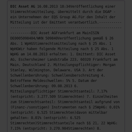
DIC Asset AG
16.08.2013 18:34Veröffentlichung einer
Stimmrechtsmitteilung, übermittelt durch die DGAP -
ein Unternehmen der EQS Group AG.Für den Inhalt der
Mitteilung ist der Emittent verantwortlich.-----------
------------------------------------------------------
----------DIC Asset AGFrankfurt am MainISIN
DE0005098404/WKN 509840Veröffentlichung gemäß § 26
Abs. 1 WpHGStimmrechtsmitteilung nach § 25 Abs. 1
WpHGWir haben folgende Mitteilung nach § 25 Abs. 1
WpHG am 14.08.2013 erhalten: 1. Emittent: DIC Asset
AG, Eschersheimer Landstraße 223, 60320 Frankfurt am
Main, Deutschland 2. Mitteilungspflichtiger: Morgan
Stanley, Wilmington, Delaware, USA 3. Art der
Schwellenberührung: Schwellenüberschreitung 4.
Betroffene Meldeschwellen: 5% 5. Datum der
Schwellenberührung: 09.08.2013 6.
Mitteilungspflichtiger Stimmrechtsanteil: 7,17%
(entspricht: 3.277.509 Stimmrechten) 7. Einzelheiten
zum Stimmrechtsanteil: Stimmrechtsanteil aufgrund von
(Finanz-/sonstigen) Instrumenten nach § 25WpHG: 0,01%
(entspricht: 6.525 Stimmrechten)davon mittelbar
gehalten: 0,01% (entspricht: 6.525
Stimmrechten)Stimmrechtsanteile nach §§ 21, 22 WpHG:
7,15% (entspricht: 3.270.984Stimmrechten) 8.