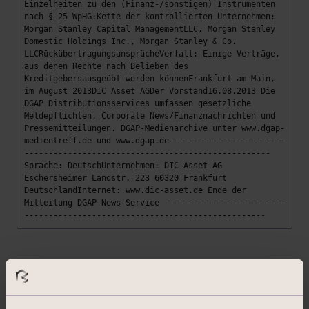
Einzelheiten zu den (Finanz-/sonstigen) Instrumenten
nach § 25 WpHG:Kette der kontrollierten Unternehmen:
Morgan Stanley Capital ManagementLLC, Morgan Stanley
Domestic Holdings Inc., Morgan Stanley & Co.
LLCRückübertragungsansprücheVerfall: Einige Verträge,
aus denen Rechte nach Belieben des
Kreditgebersausgeübt werden könnenFrankfurt am Main,
im August 2013DIC Asset AGDer Vorstand16.08.2013 Die
DGAP Distributionsservices umfassen gesetzliche
Meldepflichten, Corporate News/Finanznachrichten und
Pressemitteilungen. DGAP-Medienarchive unter www.dgap-
medientreff.de und www.dgap.de------------------------
---------------------------------------------------
Sprache: DeutschUnternehmen: DIC Asset AG
Eschersheimer Landstr. 223 60320 Frankfurt
DeutschlandInternet: www.dic-asset.de Ende der
Mitteilung DGAP News-Service -------------------------
--------------------------------------------------
Zurück zur Übersicht