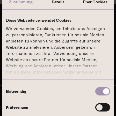
Zustimmung
Details
Über Cookies
Letzte Publikationen
Diese Webseite verwendet Cookies
Wir verwenden Cookies, um Inhalte und Anzeigen
Geschäftsbericht 2024
zu personalisieren, Funktionen für soziale Medien
anbieten zu können und die Zugriffe auf unsere
Website zu analysieren. Außerdem geben wir
Nachhaltigkeitsbericht 2024
Informationen zu Ihrer Verwendung unserer
Website an unsere Partner für soziale Medien,
Werbung und Analysen weiter. Unsere Partner
Auf dem Laufenden bleiben
führen diese Informationen möglicherweise mit
weiteren Daten zusammen, die Sie ihnen
bereitgestellt haben oder die sie im Rahmen Ihrer
Einwilligungsauswahl
Nutzung der Dienste gesammelt haben.
Notwendig
© Branicks Group AG 2026
Wir sind als ­Investment-, ­Asset- und
Präferenzen
­Property-Manager auf deutsche ­Büro-