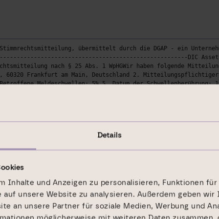
Stimmrechtsmitteilung, übermittelt durch die DGAP - ein Unterneh
-------------------------------------------------------DIC Asset
chtsmitteilung nach § 25 Abs. 1 WpHGWir haben folgende Mitteilun
, 60320 Frankfurt am Main, Deutschland 2. Mitteilungspflichtiger
Betroffene Meldeschwellen: 5% 5. Datum der Schwellenberührung: 1
) 7. Einzelheiten zum Stimmrechtsanteil: Stimmrechtsanteil aufgr
elbar gehalten: 0,00% (entspricht: 0 Stimmrechten)Stimmrechtsant
r 2013DIC Asset AGDer Vorstand26.09.2013 Die DGAP Distributionss
gen. DGAP-Medienarchive unter www.dgap-medientreff.de und www.dg
hmen: DIC Asset AG Eschersheimer Landstr. 223 60320 Frankfurt De
Details
----------------------------------------------------
Cookies
 Inhalte und Anzeigen zu personalisieren, Funktionen für
e auf unsere Website zu analysieren. Außerdem geben wir 
e an unsere Partner für soziale Medien, Werbung und Ana
rmationen möglicherweise mit weiteren Daten zusammen, d