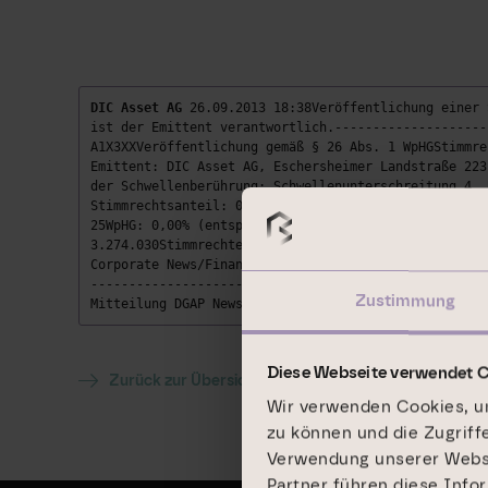
DIC Asset AG
26.09.2013 18:38Veröffentlichung einer 
ist der Emittent verantwortlich.--------------------
A1X3XXVeröffentlichung gemäß § 26 Abs. 1 WpHGStimmre
Emittent: DIC Asset AG, Eschersheimer Landstraße 223
der Schwellenberührung: Schwellenunterschreitung 4. 
Stimmrechtsanteil: 0,00% (entspricht: 0 Stimmrechten
25WpHG: 0,00% (entspricht: 0 Stimmrechten)davon mitt
3.274.030Stimmrechten)Frankfurt am Main, im Septembe
Corporate News/Finanznachrichten und Pressemitteilun
---------------------------- Sprache: DeutschUnterne
Zustimmung
Mitteilung DGAP News-Service -----------------------
Diese Webseite verwendet 
Zurück zur Übersicht
Wir verwenden Cookies, um
zu können und die Zugriff
Verwendung unserer Websit
Partner führen diese Info