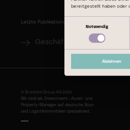
bereitgestellt haben oder
Einwilligungsauswahl
Letzte Publikationen
Notwendig
Geschäftsbericht 2024
Ablehnen
© Branicks Group AG 2026
Wir sind als ­Investment-, ­Asset- und
­Property-Manager auf deutsche ­Büro-
und Logistikimmobilien spezialisiert.