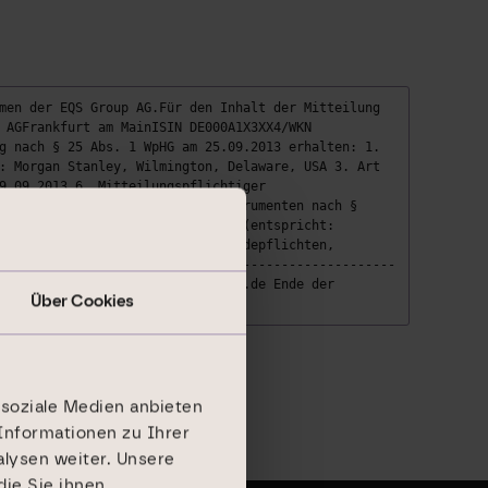
men der EQS Group AG.Für den Inhalt der Mitteilung
 AGFrankfurt am MainISIN DE000A1X3XX4/WKN
g nach § 25 Abs. 1 WpHG am 25.09.2013 erhalten: 1.
: Morgan Stanley, Wilmington, Delaware, USA 3. Art
9.09.2013 6. Mitteilungspflichtiger
und von (Finanz-/sonstigen) Instrumenten nach §
eile nach §§ 21, 22 WpHG: 7,16% (entspricht:
ervices umfassen gesetzliche Meldepflichten,
ap.de-----------------------------------------------
utschlandInternet: www.dic-asset.de Ende der
Über Cookies
 soziale Medien anbieten
Informationen zu Ihrer
lysen weiter. Unsere
ie Sie ihnen