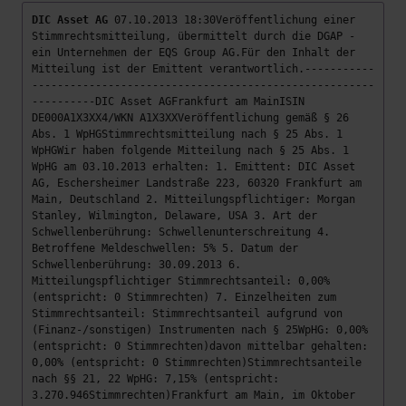
DIC Asset AG
07.10.2013 18:30Veröffentlichung einer
Stimmrechtsmitteilung, übermittelt durch die DGAP -
ein Unternehmen der EQS Group AG.Für den Inhalt der
Mitteilung ist der Emittent verantwortlich.-----------
------------------------------------------------------
----------DIC Asset AGFrankfurt am MainISIN
DE000A1X3XX4/WKN A1X3XXVeröffentlichung gemäß § 26
Abs. 1 WpHGStimmrechtsmitteilung nach § 25 Abs. 1
WpHGWir haben folgende Mitteilung nach § 25 Abs. 1
WpHG am 03.10.2013 erhalten: 1. Emittent: DIC Asset
AG, Eschersheimer Landstraße 223, 60320 Frankfurt am
Main, Deutschland 2. Mitteilungspflichtiger: Morgan
Stanley, Wilmington, Delaware, USA 3. Art der
Schwellenberührung: Schwellenunterschreitung 4.
Betroffene Meldeschwellen: 5% 5. Datum der
Schwellenberührung: 30.09.2013 6.
Mitteilungspflichtiger Stimmrechtsanteil: 0,00%
(entspricht: 0 Stimmrechten) 7. Einzelheiten zum
Stimmrechtsanteil: Stimmrechtsanteil aufgrund von
(Finanz-/sonstigen) Instrumenten nach § 25WpHG: 0,00%
(entspricht: 0 Stimmrechten)davon mittelbar gehalten:
0,00% (entspricht: 0 Stimmrechten)Stimmrechtsanteile
nach §§ 21, 22 WpHG: 7,15% (entspricht:
3.270.946Stimmrechten)Frankfurt am Main, im Oktober