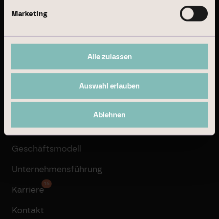
Immobilienmanagement
Marketing
Institutional Investment
Property Development
Alle zulassen
Transaktionsmanagement
Auswahl erlauben
Unternehmen
Ablehnen
Über Branicks
Geschäftsmodell
Unternehmensführung
16
Karriere
Kontakt