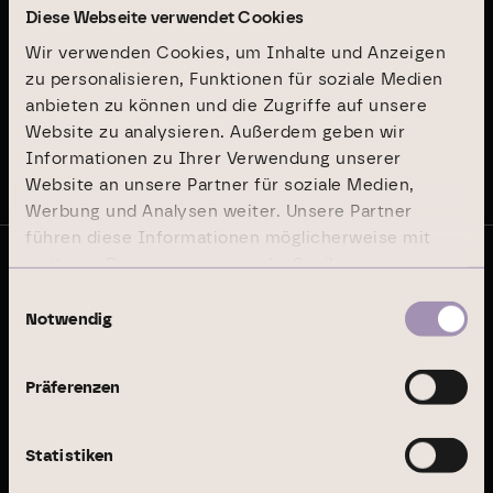
Geschäftsbericht 2024
Diese Webseite verwendet Cookies
Wir verwenden Cookies, um Inhalte und Anzeigen
zu personalisieren, Funktionen für soziale Medien
Nachhaltigkeitsbericht 2024
anbieten zu können und die Zugriffe auf unsere
Website zu analysieren. Außerdem geben wir
Informationen zu Ihrer Verwendung unserer
Auf dem Laufenden bleiben
Website an unsere Partner für soziale Medien,
Werbung und Analysen weiter. Unsere Partner
führen diese Informationen möglicherweise mit
weiteren Daten zusammen, die Sie ihnen
bereitgestellt haben oder die sie im Rahmen Ihrer
© Branicks Group AG 2026
Einwilligungsauswahl
Wir sind als ­Investment-, ­Asset- und
Nutzung der Dienste gesammelt haben.
Notwendig
­Property-Manager auf deutsche ­Büro-
und Logistikimmobilien spezialisiert.
Präferenzen
Geschäftsfelder
Statistiken