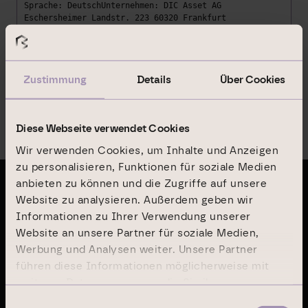
Sprache: DeutschUnternehmen: DIC Asset AG
Eschersheimer Landstr. 223 60320 Frankfurt
DeutschlandInternet: www.dic-asset.de Ende der
Mitteilung DGAP News-Service -------------------------
--------------------------------------------------
Zustimmung
Details
Über Cookies
Zurück zur Übersicht
Diese Webseite verwendet Cookies
Wir verwenden Cookies, um Inhalte und Anzeigen
zu personalisieren, Funktionen für soziale Medien
anbieten zu können und die Zugriffe auf unsere
Letzte Publikationen
Website zu analysieren. Außerdem geben wir
Informationen zu Ihrer Verwendung unserer
Website an unsere Partner für soziale Medien,
Geschäftsbericht 2024
Werbung und Analysen weiter. Unsere Partner
führen diese Informationen möglicherweise mit
weiteren Daten zusammen, die Sie ihnen
Nachhaltigkeitsbericht 2024
bereitgestellt haben oder die sie im Rahmen Ihrer
Einwilligungsauswahl