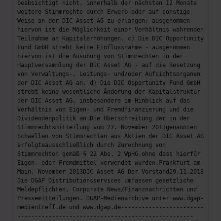
beabsichtigt nicht, innerhalb der nächsten 12 Monate
weitere Stimmrechte durch Erwerb oder auf sonstige
Weise an der DIC Asset AG zu erlangen; ausgenommen
hiervon ist die Möglichkeit einer Verhältnis wahrenden
Teilnahme an Kapitalerhöhungen. c) Die DIC Opportunity
Fund GmbH strebt keine Einflussnahme - ausgenommen
hiervon ist die Ausübung von Stimmrechten in der
Hauptversammlung der DIC Asset AG - auf die Besetzung
von Verwaltungs-, Leitungs- und/oder Aufsichtsorganen
der DIC Asset AG an. d) Die DIC Opportunity Fund GmbH
strebt keine wesentliche Änderung der Kapitalstruktur
der DIC Asset AG, insbesondere im Hinblick auf das
Verhältnis von Eigen- und Fremdfinanzierung und die
Dividendenpolitik an.Die Überschreitung der in der
Stimmrechtsmitteilung vom 27. November 2013genannten
Schwellen von Stimmrechten aus Aktien der DIC Asset AG
erfolgteausschließlich durch Zurechnung von
Stimmrechten gemäß § 22 Abs. 2 WpHG,ohne dass hierfür
Eigen- oder Fremdmittel verwendet wurden.Frankfurt am
Main, November 2013DIC Asset AG Der Vorstand29.11.2013
Die DGAP Distributionsservices umfassen gesetzliche
Meldepflichten, Corporate News/Finanznachrichten und
Pressemitteilungen. DGAP-Medienarchive unter www.dgap-
medientreff.de und www.dgap.de------------------------
---------------------------------------------------