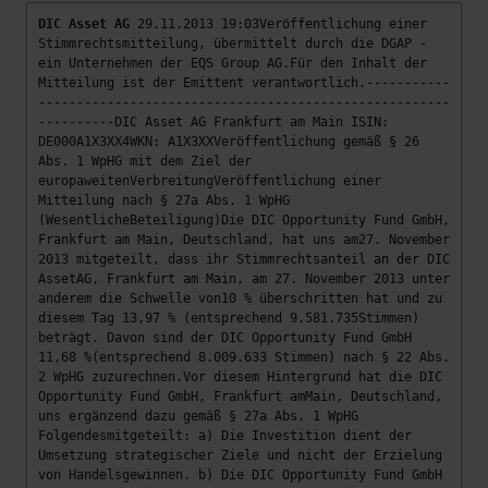
DIC Asset AG
29.11.2013 19:03Veröffentlichung einer
Stimmrechtsmitteilung, übermittelt durch die DGAP -
ein Unternehmen der EQS Group AG.Für den Inhalt der
Mitteilung ist der Emittent verantwortlich.-----------
------------------------------------------------------
----------DIC Asset AG Frankfurt am Main ISIN:
DE000A1X3XX4WKN: A1X3XXVeröffentlichung gemäß § 26
Abs. 1 WpHG mit dem Ziel der
europaweitenVerbreitungVeröffentlichung einer
Mitteilung nach § 27a Abs. 1 WpHG
(WesentlicheBeteiligung)Die DIC Opportunity Fund GmbH,
Frankfurt am Main, Deutschland, hat uns am27. November
2013 mitgeteilt, dass ihr Stimmrechtsanteil an der DIC
AssetAG, Frankfurt am Main, am 27. November 2013 unter
anderem die Schwelle von10 % überschritten hat und zu
diesem Tag 13,97 % (entsprechend 9.581.735Stimmen)
beträgt. Davon sind der DIC Opportunity Fund GmbH
11,68 %(entsprechend 8.009.633 Stimmen) nach § 22 Abs.
2 WpHG zuzurechnen.Vor diesem Hintergrund hat die DIC
Opportunity Fund GmbH, Frankfurt amMain, Deutschland,
uns ergänzend dazu gemäß § 27a Abs. 1 WpHG
Folgendesmitgeteilt: a) Die Investition dient der
Umsetzung strategischer Ziele und nicht der Erzielung
von Handelsgewinnen. b) Die DIC Opportunity Fund GmbH