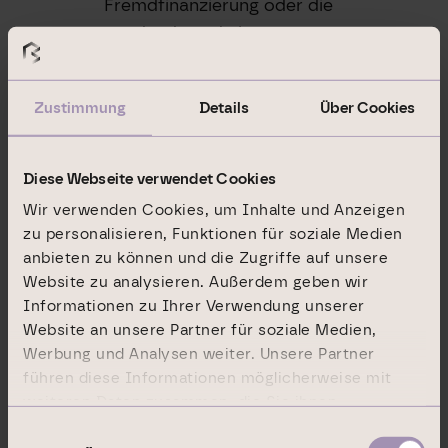
Fremdfinanzierung oder die
Dividendenpolitik.
2.
Herkunft der verwendeten Mittel (§ 27a
Abs. 1 Satz 4 WpHG)
Zustimmung
Details
Über Cookies
Die Finanzierung des Erwerbs der Stimmrechte
Diese Webseite verwendet Cookies
erfolgte aus Eigenmitteln.
Wir verwenden Cookies, um Inhalte und Anzeigen
Frankfurt am Main, im Juli 2017
zu personalisieren, Funktionen für soziale Medien
anbieten zu können und die Zugriffe auf unsere
DIC Asset AG
Website zu analysieren. Außerdem geben wir
Der Vorstand
Informationen zu Ihrer Verwendung unserer
Website an unsere Partner für soziale Medien,
Werbung und Analysen weiter. Unsere Partner
13.07.2017 Die DGAP Distributionsservices
führen diese Informationen möglicherweise mit
umfassen gesetzliche Meldepflichten,
weiteren Daten zusammen, die Sie ihnen
Corporate News/Finanznachrichten und
bereitgestellt haben oder die sie im Rahmen Ihrer
Einwilligungsauswahl
Pressemitteilungen.