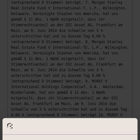
(entsprechend 0 Stimmen) beträgt. 7. Morgan Stanley
Real Estate Fund V International-T, L.P., Wilmington,
Delaware, Vereinigte Staaten von Amerika, hat uns
gemäß § 21 Abs. 1 WpHG mitgeteilt, dass ihr
Stimmrechtsanteil an der DIC Asset AG, Frankfurt am
Main, am 9. Juni 2014 die Schwelle von 3 %
unterschritten hat und zu diesem Tag 0,00 %
(entsprechend 0 Stimmen) beträgt. 8. Morgan Stanley
Real Estate Fund V International-TE, L.P., Wilmington,
Delaware, Vereinigte Staaten von Amerika, hat uns
gemäß § 21 Abs. 1 WpHG mitgeteilt, dass ihr
Stimmrechtsanteil an der DIC Asset AG, Frankfurt am
Main, am 9. Juni 2014 die Schwelle von 3 %
unterschritten hat und zu diesem Tag 0,00 %
(entsprechend 0 Stimmen) beträgt. 9. MSREF V
International Holdings Coöperatief, U.A., Amsterdam,
Niederlande, hat uns gemäß § 21 Abs. 1 WpHG
mitgeteilt, dass ihr Stimmrechtsanteil an der DIC
Asset AG, Frankfurt am Main, am 9. Juni 2014 die
Schwelle von 3 % unterschritten hat und zu diesem Tag
0,00 % (entsprechend 0 Stimmen) beträgt.10. MSREF V
Cosmos B.V., Amsterdam, Niederlande, hat uns gemäß §
21 Abs. 1 WpHG mitgeteilt, dass ihr Stimmrechtsanteil
an der DIC Asset AG, Frankfurt am Main, am 9. Juni
2014 die Schwelle von 3 % unterschritten hat und zu