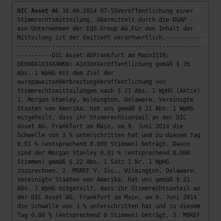
DIC Asset AG
16.06.2014 07:55Veröffentlichung einer
Stimmrechtsmitteilung, übermittelt durch die DGAP -
ein Unternehmen der EQS Group AG.Für den Inhalt der
Mitteilung ist der Emittent verantwortlich.-----------
------------------------------------------------------
----------DIC Asset AGFrankfurt am MainISIN:
DE000A1X3XX4WKN: A1X3XXVeröffentlichung gemäß § 26
Abs. 1 WpHG mit dem Ziel der
europaweitenVerbreitungVeröffentlichung von
Stimmrechtsmitteilungen nach § 21 Abs. 1 WpHG (Aktie)
1. Morgan Stanley, Wilmington, Delaware, Vereinigte
Staaten von Amerika, hat uns gemäß § 21 Abs. 1 WpHG
mitgeteilt, dass ihr Stimmrechtsanteil an der DIC
Asset AG, Frankfurt am Main, am 9. Juni 2014 die
Schwelle von 3 % unterschritten hat und zu diesem Tag
0,01 % (entsprechend 8.000 Stimmen) beträgt. Davon
sind der Morgan Stanley 0,01 % (entsprechend 8.000
Stimmen) gemäß § 22 Abs. 1 Satz 1 Nr. 1 WpHG
zuzurechnen. 2. MSREF V, Inc., Wilmington, Delaware,
Vereinigte Staaten von Amerika, hat uns gemäß § 21
Abs. 1 WpHG mitgeteilt, dass ihr Stimmrechtsanteil an
der DIC Asset AG, Frankfurt am Main, am 9. Juni 2014
die Schwelle von 3 % unterschritten hat und zu diesem
Tag 0,00 % (entsprechend 0 Stimmen) beträgt. 3. MSREF