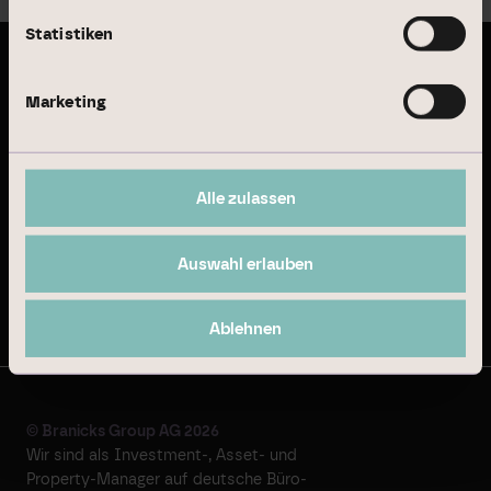
Statistiken
Letzte Publikationen
Marketing
Geschäftsbericht 2024
Alle zulassen
Nachhaltigkeitsbericht 2024
Auswahl erlauben
Auf dem Laufenden bleiben
Ablehnen
© Branicks Group AG 2026
Wir sind als ­Investment-, ­Asset- und
­Property-Manager auf deutsche ­Büro-