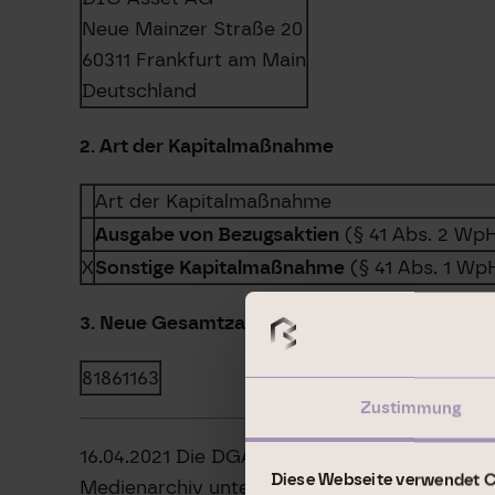
Neue Mainzer Straße 20
60311 Frankfurt am Main
Deutschland
2. Art der Kapitalmaßnahme
Art der Kapitalmaßnahme
Ausgabe von Bezugsaktien
(§ 41 Abs. 2 Wp
X
Sonstige Kapitalmaßnahme
(§ 41 Abs. 1 W
3. Neue Gesamtzahl der Stimmrechte:
81861163
Zustimmung
16.04.2021 Die DGAP Distributionsservices u
Diese Webseite verwendet 
Medienarchiv unter http://www.dgap.de