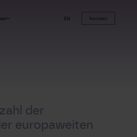
men
EN
Kontakt
zahl der
der europaweiten