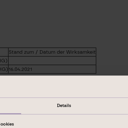
Stand zum / Datum der Wirksamkeit
HG)
pHG)
16.04.2021
Details
mfassen gesetzliche Meldepflichten, Corporate News/
Cookies