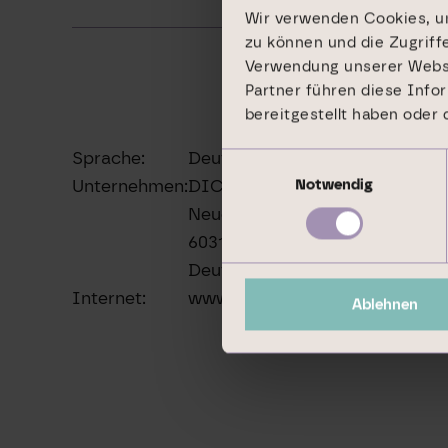
Wir verwenden Cookies, um
zu können und die Zugriff
Verwendung unserer Websit
Partner führen diese Info
bereitgestellt haben oder
Sprache:
Deutsch
Einwilligungsauswahl
Unternehmen:
DIC Asset AG
Notwendig
Neue Mainzer Straße 20
60311 Frankfurt am Main
Deutschland
Internet:
www.dic-asset.de
Ablehnen