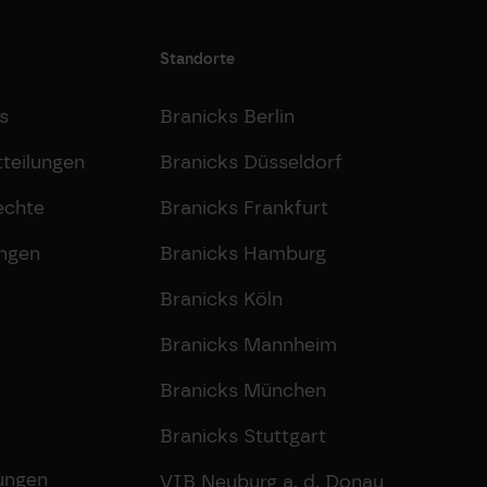
Standorte
s
Branicks Berlin
teilungen
Branicks Düsseldorf
echte
Branicks Frankfurt
ungen
Branicks Hamburg
Branicks Köln
Branicks Mannheim
Branicks München
Branicks Stuttgart
lungen
VIB Neuburg a. d. Donau