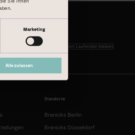
ie Sie ihnen
aben.
Marketing
Auf dem Laufenden bleiben
Alle zulassen
Standorte
s
Branicks Berlin
teilungen
Branicks Düsseldorf