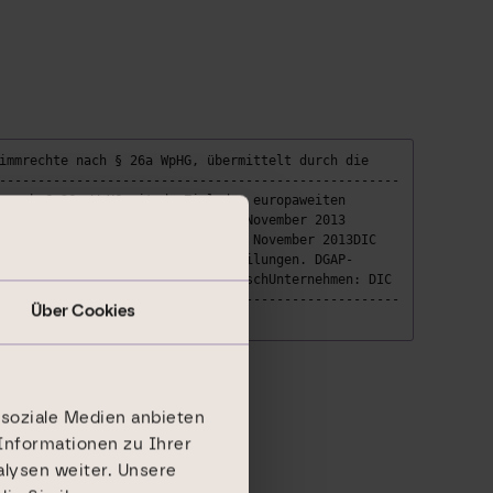
immrechte nach § 26a WpHG, übermittelt durch die
----------------------------------------------------
 nach § 26a WpHG mit demZiel der europaweiten
r Stimmrechte amEnde des Monats November 2013
13wirksam.Frankfurt am Main, 29. November 2013DIC
inanznachrichten und Pressemitteilungen. DGAP-
------------------ Sprache: DeutschUnternehmen: DIC
ews-Service ----------------------------------------
Über Cookies
 soziale Medien anbieten
Informationen zu Ihrer
lysen weiter. Unsere