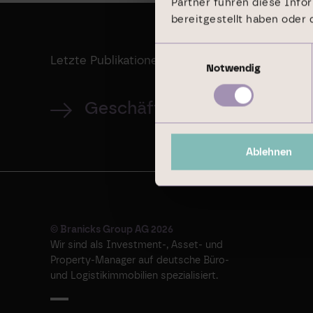
Partner führen diese Info
bereitgestellt haben oder
Einwilligungsauswahl
Letzte Publikationen
Notwendig
Geschäftsbericht 2024
Ablehnen
© Branicks Group AG 2026
Wir sind als ­Investment-, ­Asset- und
­Property-Manager auf deutsche ­Büro-
und Logistikimmobilien spezialisiert.