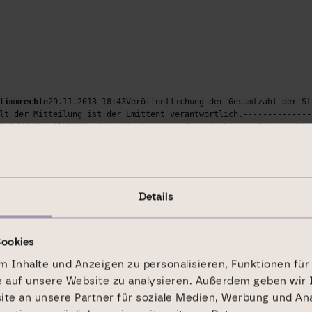
timmrechte
29.11.2013 18:43Veröffentlichung der Gesamtzahl der St
lt der Mitteilung ist der Emittent verantwortlich.--------------
1X3XX4WKN: A1X3XXVeröffentlichung der Gesamtzahl der Stimmrechte
rechteHiermit teilt die DIC Asset AG mit, dass die Gesamtzahl de
rung der Gesamtzahl der Stimmrechte ist seit dem 27. November 20
nsservices umfassen gesetzliche Meldepflichten, Corporate News/F
dgap.de---------------------------------------------------------
DeutschlandInternet: www.dic-asset.de Ende der Mitteilung DGAP N
Details
Cookies
 Inhalte und Anzeigen zu personalisieren, Funktionen für
e auf unsere Website zu analysieren. Außerdem geben wir 
e an unsere Partner für soziale Medien, Werbung und Ana