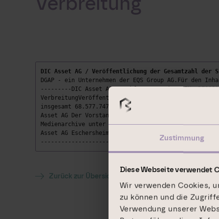
Verbreitung
DIC Asset AG / Veröffentlichung der Gesamtzahl der S
DGAP - ein Unternehmen der EQS Group AG.Für den Inha
---------DIC Asset AG Frankfurt am Main ISIN: DE000A
VerbreitungVeröffentlichung der Gesamtzahl der Stimm
insgesamt 68.577.747 Stimmrechte beträgt. DieVerände
Asset AG Der Vorstand29.11.2013 Die DGAP Distributio
Medienarchive unter www.dgap-medientreff.de und www.
Asset AG Eschersheimer Landstr. 223 60320 Frankfurt 
Zustimmung
-----------------------------------
Diese Webseite verwendet 
Zurück zur Übersicht
Wir verwenden Cookies, um
zu können und die Zugriff
Verwendung unserer Websit