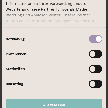
Informationen zu Ihrer Verwendung unserer
Website an unsere Partner für soziale Medien,
Name:
Werbung und Analysen weiter. Unsere Partner
TRADEGATE
führen diese Informationen möglicherweise mit
weiteren Daten zusammen, die Sie ihnen
MIC:
bereitgestellt haben oder die sie im Rahmen Ihrer
Einwilligungsauswahl
TGAT
Nutzung der Dienste gesammelt haben.
Notwendig
21.11.2019 Die DGAP Distributionsservices
Präferenzen
umfassen gesetzliche Meldepflichten,
Corporate News/Finanznachrichten und
Statistiken
Pressemitteilungen.
Medienarchiv unter http://www.dgap.de
Marketing
Alle zulassen