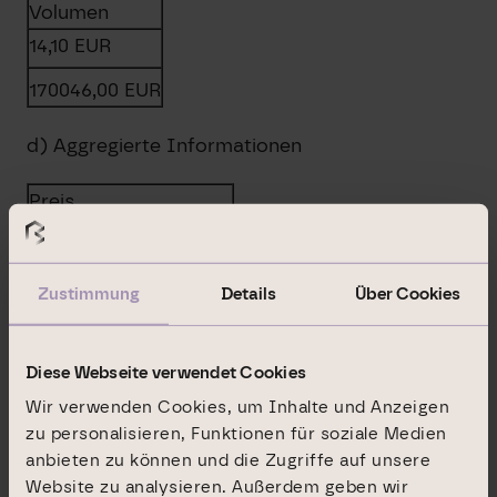
Volumen
14,10
EUR
170046,00
EUR
d) Aggregierte Informationen
Preis
Aggregiertes Volumen
14,1000
EUR
Zustimmung
Details
Über Cookies
170046,0000
EUR
Diese Webseite verwendet Cookies
e) Datum des Geschäfts
Wir verwenden Cookies, um Inhalte und Anzeigen
2019-11-20; UTC+1
zu personalisieren, Funktionen für soziale Medien
anbieten zu können und die Zugriffe auf unsere
Website zu analysieren. Außerdem geben wir
f) Ort des Geschäfts