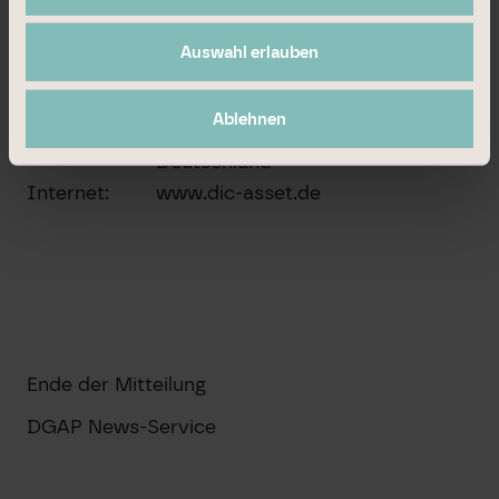
Sprache:
Deutsch
Auswahl erlauben
Unternehmen:
DIC Asset AG
Neue Mainzer Straße 20
Ablehnen
60311 Frankfurt am Main
Deutschland
Internet:
www.dic-asset.de
Ende der Mitteilung
DGAP News-Service