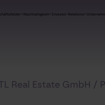
häftsfelder
Nachhaltigkeit
Investor Relations
Unterneh
TTL Real Estate GmbH / P