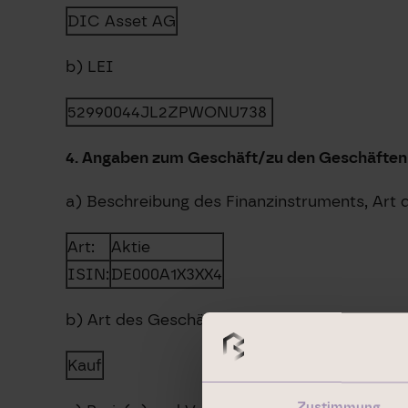
DIC Asset AG
b) LEI
52990044JL2ZPWONU738
4. Angaben zum Geschäft/zu den Geschäften
a) Beschreibung des Finanzinstruments, Art
Art:
Aktie
ISIN:
DE000A1X3XX4
b) Art des Geschäfts
Kauf
Zustimmung