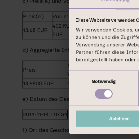
c) Preis(e) und Volumen
Preis(e)
Volumen
Diese Webseite verwendet 
40219,20
13,68
EUR
Wir verwenden Cookies, um
EUR
zu können und die Zugriff
Verwendung unserer Websit
d) Aggregierte Informationen
Partner führen diese Info
bereitgestellt haben oder
Aggregiertes
Preis
Volumen
Einwilligungsauswahl
Notwendig
13,6800
EUR
40219,2000
EUR
e) Datum des Geschäfts
2019-11-18; UTC+1
Ablehnen
f) Ort des Geschäfts