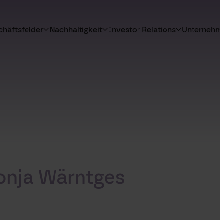
häftsfelder
Nachhaltigkeit
Investor Relations
Unterneh
Sonja Wärntges