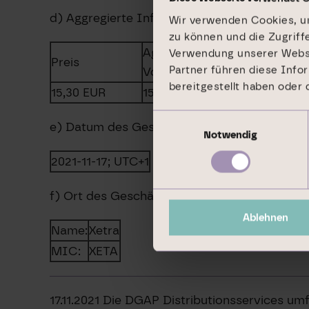
d) Aggregierte Informationen
Wir verwenden Cookies, um
zu können und die Zugriff
Aggregiertes
Verwendung unserer Websit
Preis
Partner führen diese Info
Volumen
bereitgestellt haben oder
15,30
EUR
15300,00
EUR
Einwilligungsauswahl
e) Datum des Geschäfts
Notwendig
2021-11-17; UTC+1
f) Ort des Geschäfts
Ablehnen
Name:
Xetra
MIC:
XETA
17.11.2021 Die DGAP Distributionsservices u