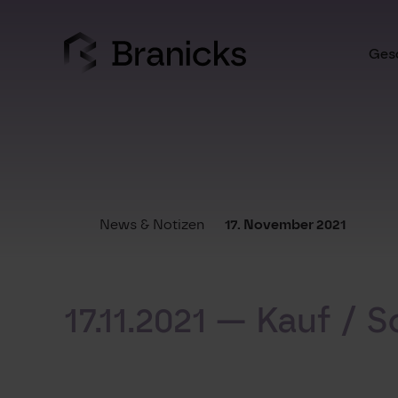
Skip
to
content
Gesc
News & Notizen
17. November 2021
17.11.2021 — Kauf / 