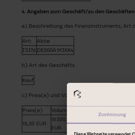
4. Angaben zum Geschäft/zu den Geschäften
a) Beschreibung des Finanzinstruments, Art
Art:
Aktie
ISIN:
DE000A1X3XX4
b) Art des Geschäfts
Kauf
c) Preis(e) und Volumen
Preis(e)
Volumen
Zustimmung
15300,00
15,30
EUR
EUR
Diese Webseite verwendet 