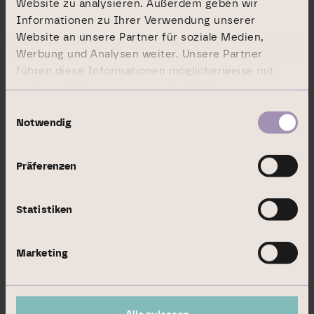
Website zu analysieren. Außerdem geben wir
Informationen zu Ihrer Verwendung unserer
Fälligkeit / Verfall
Website an unsere Partner für soziale Medien,
Ausübungs­zeitraum / Laufzeit
Werbung und Analysen weiter. Unsere Partner
führen diese Informationen möglicherweise mit
Barausgleich oder physische Abwicklung
weiteren Daten zusammen, die Sie ihnen
bereitgestellt haben oder die sie im Rahmen Ihrer
Stimmrechte absolut
Einwilligungsauswahl
Nutzung der Dienste gesammelt haben.
Notwendig
Stimmrechte in %
Präferenzen
%
Statistiken
Marketing
Summe