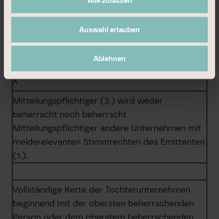
Alle zulassen
%
Auswahl erlauben
8. Informationen in Bezug auf den
Mitteilungspflichtigen
Ablehnen
X
Mitteilungspflichtiger (3.) wird weder
beherrscht noch beherrscht
Mitteilungspflichtiger andere Unternehmen mit
melderelevanten Stimmrechten des Emittenten
(1.).
Vollständige Kette der Tochterunternehmen
beginnend mit der obersten beherrschenden
Person oder dem oberstem beherrschenden