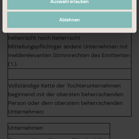
Mitteilungspflichtigen
Auswahl erlauben
X
Ablehnen
Mitteilungspflichtiger (3.) wird weder
beherrscht noch beherrscht
Mitteilungspflichtiger andere Unternehmen mit
melderelevanten Stimmrechten des Emittenten
(1.).
Vollständige Kette der Tochterunternehmen
beginnend mit der obersten beherrschenden
Person oder dem oberstem beherrschenden
Unternehmen:
Unternehmen