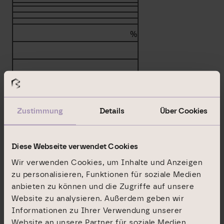
%
Summe
Zustimmung
Details
Über Cookies
%
b.2. Instrumente i.S.d. § 25 Abs. 1 Nr. 2 WpHG
Diese Webseite verwendet Cookies
Wir verwenden Cookies, um Inhalte und Anzeigen
Art des Instruments
zu personalisieren, Funktionen für soziale Medien
Fälligkeit / Verfall
anbieten zu können und die Zugriffe auf unsere
Website zu analysieren. Außerdem geben wir
Ausübungs­zeitraum / Laufzeit
Informationen zu Ihrer Verwendung unserer
Website an unsere Partner für soziale Medien,