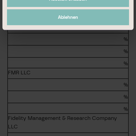
%
Ablehnen
%
–
%
%
%
FMR LLC
%
%
%
Fidelity Management & Research Company
LLC