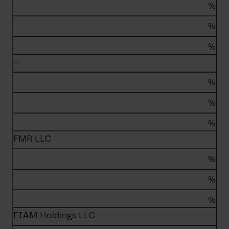
%
%
%
–
%
%
%
FMR LLC
%
%
%
FIAM Holdings LLC