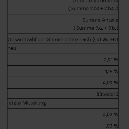
Anteil Instrumente
(Summe 7.b.1.+ 7.b.2.)
Summe Anteile
(Summe 7.a. + 7.b.)
Gesamtzahl der Stimmrechte nach § 41 WpHG
neu
2,91 %
1,19 %
4,09 %
83565510
letzte Mitteilung
3,02 %
1,03 %