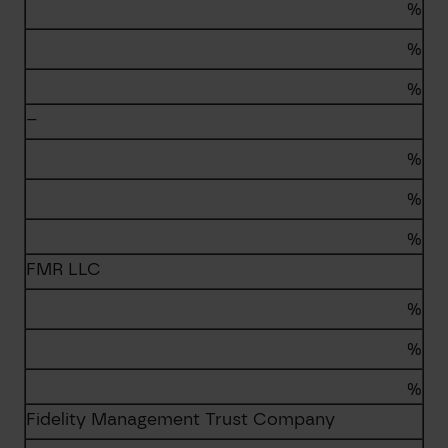
%
%
%
–
%
%
%
FMR LLC
%
%
%
Fidelity Management Trust Company