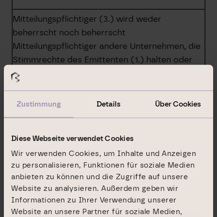
Mitteilungspflichtiger (3.) wird weder
beherrscht noch beherrscht
Mitteilungspflichtiger andere Unternehmen, die
Stimmrechte des Emittenten (1.) halten oder
denen Stimmrechte des Emittenten
zugerechnet werden.
X
Zustimmung
Details
Über Cookies
Vollständige Kette der Tochterunternehmen,
beginnend mit der obersten beherrschenden
Diese Webseite verwendet Cookies
Person oder dem obersten beherrschenden
Wir verwenden Cookies, um Inhalte und Anzeigen
Unternehmen:
zu personalisieren, Funktionen für soziale Medien
anbieten zu können und die Zugriffe auf unsere
Unternehmen
Website zu analysieren. Außerdem geben wir
Informationen zu Ihrer Verwendung unserer
Stimmrechte in %, wenn 3% oder höher
Website an unsere Partner für soziale Medien,